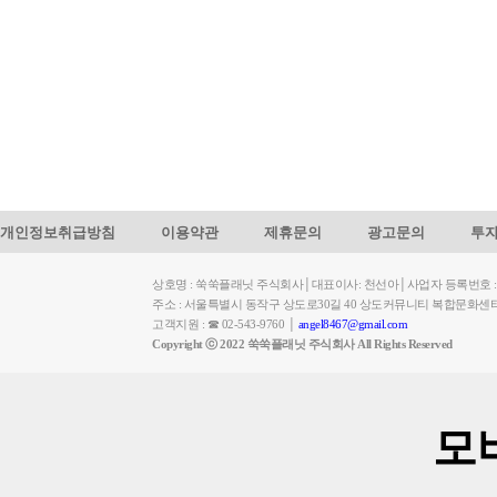
개인정보취급방침
이용약관
제휴문의
광고문의
투
상호명 : 쑥쑥플래닛 주식회사│대표이사: 천선아│사업자 등록번호 : 449-
주소 : 서울특별시 동작구 상도로30길 40 상도커뮤니티 복합문화센
고객지원 : ☎ 02-543-9760 │
angel8467@gmail.com
Copyright ⓒ 2022 쑥쑥플래닛 주식회사 All Rights Reserved
모