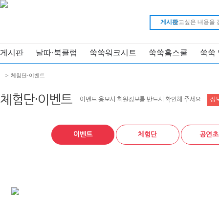
게시판
게시판
날따·북클럽
쑥쑥워크시트
쑥쑥홈스쿨
쑥쑥
>
체험단·이벤트
체험단·이벤트
이벤트 응모시 회원정보를 반드시 확인해 주세요
정
이벤트
체험단
공연초