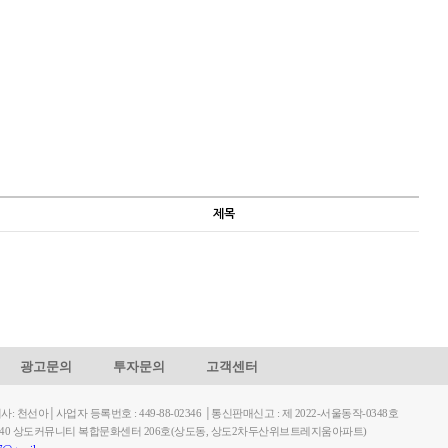
제목
광고문의
투자문의
고객센터
천선아│사업자 등록번호 : 449-88-02346 │통신판매신고 : 제 2022-서울동작-0348호
길 40 상도커뮤니티 복합문화센터 206호(상도동, 상도2차두산위브트레지움아파트)