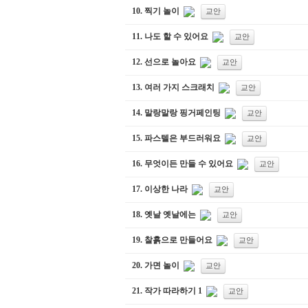
10.
찍기 놀이
교안
11.
나도 할 수 있어요
교안
12.
선으로 놀아요
교안
13.
여러 가지 스크래치
교안
14.
말랑말랑 핑거페인팅
교안
15.
파스텔은 부드러워요
교안
16.
무엇이든 만들 수 있어요
교안
17.
이상한 나라
교안
18.
옛날 옛날에는
교안
19.
찰흙으로 만들어요
교안
20.
가면 놀이
교안
21.
작가 따라하기 1
교안