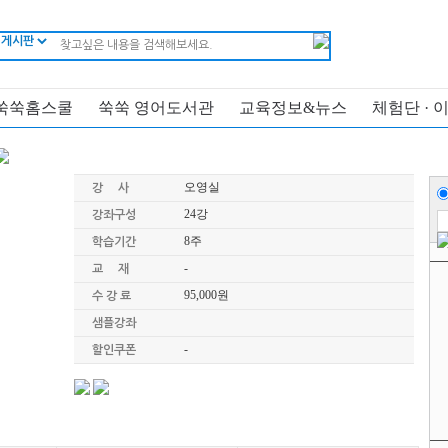
쑥쑥홈스쿨
쑥쑥 영어도서관
교육정보&뉴스
체험단 · 
오영실
강 사
24강
강좌구성
8주
학습기간
-
교 재
95,000원
수 강 료
샘플강좌
-
할인쿠폰