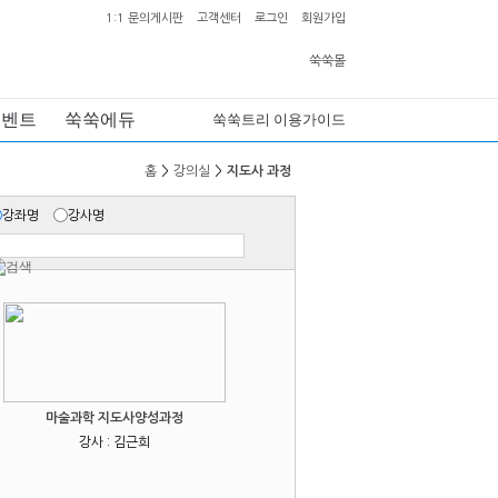
1:1 문의게시판
고객센터
로그인
회원가입
쑥쑥몰
이벤트
쑥쑥에듀
쑥쑥트리 이용가이드
홈
>
강의실
>
지도사 과정
강좌명
강사명
마술과학 지도사양성과정
강사 : 김근희