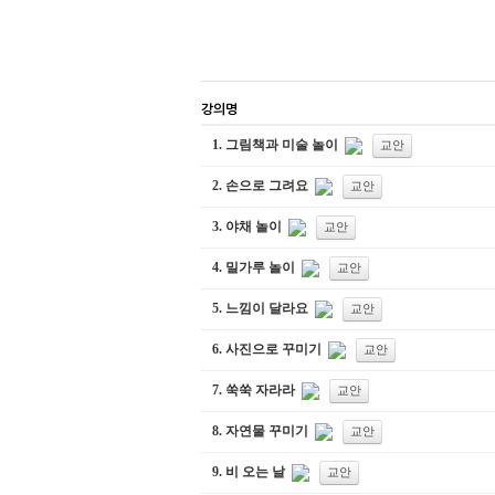
강의명
1.
그림책과 미술 놀이
교안
2.
손으로 그려요
교안
3.
야채 놀이
교안
4.
밀가루 놀이
교안
5.
느낌이 달라요
교안
6.
사진으로 꾸미기
교안
7.
쑥쑥 자라라
교안
8.
자연물 꾸미기
교안
9.
비 오는 날
교안