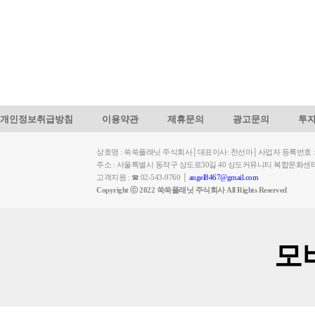
개인정보취급방침
이용약관
제휴문의
광고문의
투
상호명 : 쑥쑥플래닛 주식회사│대표이사: 천선아│사업자 등록번호 : 449-
주소 : 서울특별시 동작구 상도로30길 40 상도커뮤니티 복합문화센
고객지원 : ☎ 02-543-9760 │
angel8467@gmail.com
Copyright ⓒ 2022 쑥쑥플래닛 주식회사 All Rights Reserved
모