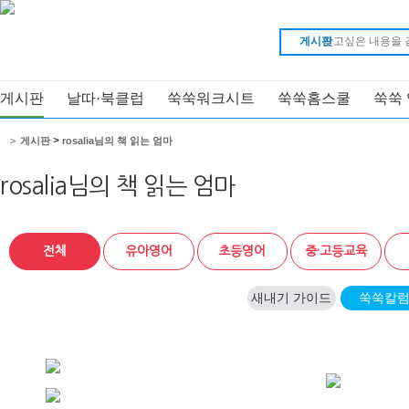
게시판
게시판
날따·북클럽
쑥쑥워크시트
쑥쑥홈스쿨
쑥쑥
>
>
게시판
rosalia님의 책 읽는 엄마
rosalia님의 책 읽는 엄마
전체
유아영어
초등영어
중·고등교육
새내기 가이드
쑥쑥칼