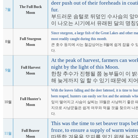
deer push out of their foreheads in coat
The Full Buck
fur.
7월
Moon
부드러운 솜털로 뒤덮인 수사슴의 앞
이 나오는 시기에서 유래된 달의 명칭
Since sturgeon, a large fish of the Great Lakes and other m
Full Sturgeon
most readily caught during this month.
8월
Moon
큰 호수 등지에 사는 철갑상어는 8월에 쉽게 잡을 수
다.
At the peak of harvest, farmers can work
night by the light of this Moon.
Full Harvest
9월
한창 추수가 진행될 쯤 농부들이 이 밝
Moon
해 늦게까지 일 할 수 있기 때문에 지
With the leaves falling and the deer fattened, it is time to hu
been reaped, hunters can easily see fox and the animals wh
Full Hunter's
10월
잎이 떨어지고 사슴이 살찌는 10월은 사냥하기 좋은 
Moon
지므로 사냥꾼들은 쉽게 여우와 먹을 것을 찾으러 나온
다.
This was the time to set beaver traps b
froze, to ensure a supply of warm winter
Full Beaver
11월
따뜻한 겨울용 모피를 얻기 위해 늪지
Moon