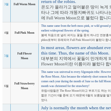
return of the robins.
3월
Full Worm Moon
온도가 올라가고 얼어붙은 땅이 녹게 
타나 그에 따라 개똥지빠귀도 나타나
에 Full Worm Moon으로 불렀다 합니다
This name came from the herb moss pink, or wild ground ph
earliest widespread flowers of the spring.
4월
Full Pink Moon
봄에 처음으로 널리 퍼지는 꽃들 중의 하나인 연분홍
phlox로부터 유래되어 Full Pink Moon이라 불렀다 합
In most areas, flowers are abundant ev
this time. Thus, the name of this Moon.
Full Flower
5월
대부분의 지역에서 꽃들이 만개하게 되므로 
Moon
Flower Moon이란 이름이라 불렀다 합
This name was universal to every Algonquin tribe. However,
the Rose Moon. Also because the relatively short season for
comes each year during the month of June so the full Moon 
Full Strawberry
6월
month was christened for the strawberry!
Moon
유럽사람들은 The Rose Moon이라고 부르기도 하는 
짧은 기간이 6월 중에 오기 때문에 6월의 보름달을 
었다.
July is normally the month when the ne