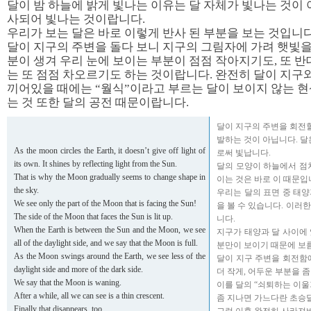
달이 밤 하늘에 밝게 빛나는 이유는 달 자체가 빛나는 것이
사되어 빛나는 것이랍니다.
우리가 보는 달은 바로 이렇게 반사 된 부분을 보는 것입니다
달이 지구의 주변을 돌다 보니 지구의 그림자에 가려 햇빛을
분이 생겨 우리 눈에 보이는 부분이 점점 작아지기도, 또 반
는 또 점점 차오르기도 하는 것이랍니다. 완전히 달이 지구
끼어있을 때에는 “월식”이라고 부르는 달이 보이지 않는 
는 것 또한 달의 공전 때문이랍니다.
달이 지구의 주변을 회전할
발하는 것이 아닙니다. 달
As the moon circles the Earth, it doesn’t give off light of
로써 빛납니다.
its own. It shines by reflecting light from the Sun.
달의 모양이 하늘에서 점
That is why the Moon gradually seems to change shape in
이는 것은 바로 이 때문입
the sky.
우리는 달의 표면 중 태
We see only the part of the Moon that is facing the Sun!
을 볼 수 있습니다. 이러
The side of the Moon that faces the Sun is lit up.
니다.
When the Earth is between the Sun and the Moon, we see
지구가 태양과 달 사이에
all of the daylight side, and we say that the Moon is full.
분만이 보이기 때문에 보
As the Moon swings around the Earth, we see less of the
달이 지구 주변을 회전함
daylight side and more of the dark side.
더 작게, 어두운 부분을 좀
We say that the Moon is waning.
이를 달의 “쇠퇴하는 이울
After a while, all we can see is a thin crescent.
좀 지나면 가느다란 초승달
Finally that disappears, too.