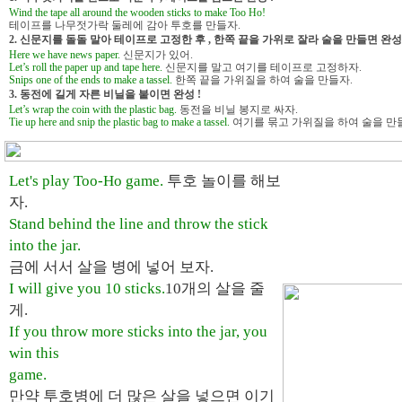
Wind the tape all around the wooden sticks to make Too Ho!
테이프를 나무젓가락 둘레에 감아 투호를 만들자.
2. 신문지를 돌돌 말아 테이프로 고정한 후 , 한쪽 끝을 가위로 잘라 술을 만들면 완성 
Here we have news paper.
신문지가 있어.
Let’s roll the paper up and tape here.
신문지를 말고 여기를 테이프로 고정하자.
Snips one of the ends to make a tassel.
한쪽 끝을 가위질을 하여 술을 만들자.
3. 동전에 길게 자른 비닐을 붙이면 완성 !
Let’s wrap the coin with the plastic bag.
동전을 비닐 봉지로 싸자.
Tie up here and snip the plastic bag to make a tassel.
여기를 묶고 가위질을 하여 술을 만
Let's play Too-Ho game.
투호 놀이를 해보
자.
Stand behind the line and throw the stick
into the jar.
금에 서서 살을 병에 넣어 보자.
I will give you 10 sticks.
10개의 살을 줄
게.
If you throw more sticks into the jar, you
win this
game.
만약 투호병에 더 많은 살을 넣으면 이기