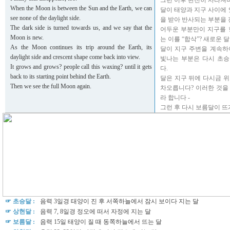
그런 이후 완전히 사라져
When the Moon is between the Sun and the Earth, we can
달이 태양과 지구 사이에 
see none of the daylight side.
을 받아 반사되는 부분을 
The dark side is turned towards us, and we say that the
어두운 부분만이 지구를 
Moon is new.
는 이를 “합삭”? 새로운 
As the Moon continues its trip around the Earth, its
달이 지구 주변을 계속하
daylight side and crescent shape come back into view.
빛나는 부분은 다시 초
It grows and grows? people call this waxing? until it gets
다.
back to its starting point behind the Earth.
달은 지구 뒤에 다시금 
Then we see the full Moon again.
차오릅니다? 이러한 것을
라 합니다 -
그런 후 다시 보름달이 뜨
☞ 초승달 :
음력 3일경 태양이 진 후 서쪽하늘에서 잠시 보이다 지는 달
☞ 상현달 :
음력 7, 8일경 정오에 떠서 자정에 지는 달
☞ 보름달 :
음력 15일 태양이 질 때 동쪽하늘에서 뜨는 달