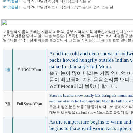
☞ 하현달 :
음력 22, 23일경 자정에 떠서 정오에 지는 달
☞ 그믐달 :
음력 26, 27일경 해뜨기 직전에 동쪽하늘에서 먼저 뜨는 달
보름달의 이름의 유래는 지금의 미국 북, 동부 지역의 토착 미국인이었던 인디언으로
토착 주민들은 달마다 일어나는 보름달에 독특한 의미를 부여함으로써 계절을 구분
일어나는 각각의 달에 이름을 붙였습니다. 그럼 달의 이름과 그 유래를 한번 알아볼
Amid the cold and deep snows of midwin
packs howled hungrily outside Indian vi
name for January's full Moon.
1월
Full Wolf Moon
춥고 눈이 많이 내리는 겨울 인디언 마
들이 배고픔에 겨워 울음소리를 낸다는 
Wolf Moon이라 불렀다 합니다.
Since the heaviest snow usually falls during this month, nati
east most often called February's full Moon the Full Snow
2월
Full Snow Moon
무겁게 쌓인 눈은 보통 2월 중에 바닥으로 떨어지기 
대부분 보름달을 the Full Snow Moon으로 불렀다 합니
As the temperature begins to warm and
begins to thaw, earthworm casts appear,