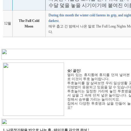
수달 덫을 놓을 시기이기에 붙여진 이
During this month the winter cold fastens its grip, and night
The Full Cold
darkest.
12월
Moon
매우 춥고 긴 밤에서 나온 말로 The Full Long Night
다.
슛! 골인!
멀리 있는 휴지통에 휴지를 던져 넣어본
로 이것이 투호 놀이랍니다.
투호놀이를 잘 살펴보면 우리 일상생활 
이방법이 응용되고 있음을 알 수 있습니다
투호놀이는 일정한 거리에 놓인 투호병을
서 살을 그 속에 던져 넣은 놀이입니다. 
정해서 승부를 가리는 놀이이지요.
집에서 다양한 투호병과 살을 만들어 놀
요?
1. 나무젓가락을 반으로 나눈 후 , 테이프를 감으면 완성 !