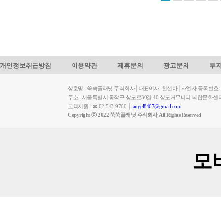
개인정보취급방침
이용약관
제휴문의
광고문의
투
상호명 : 쑥쑥플래닛 주식회사│대표이사: 천선아│사업자 등록번호 : 449-
주소 : 서울특별시 동작구 상도로30길 40 상도커뮤니티 복합문화센
고객지원 : ☎ 02-543-9760 │
angel8467@gmail.com
Copyright ⓒ 2022 쑥쑥플래닛 주식회사 All Rights Reserved
모