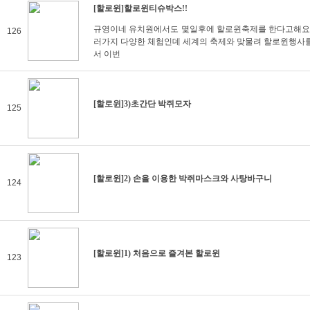
[할로윈]할로윈티슈박스!!
규영이네 유치원에서도 몇일후에 할로윈축제를 한다고해요.
126
러가지 다양한 체험인데 세계의 축제와 맞물려 할로윈행사
서 이번
[할로윈]3)초간단 박쥐모자
125
[할로윈]2) 손을 이용한 박쥐마스크와 사탕바구니
124
[할로윈]1) 처음으로 즐겨본 할로윈
123