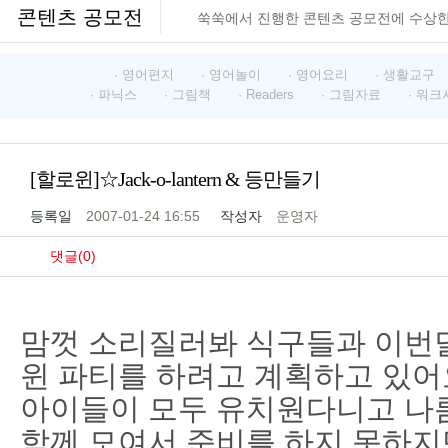
콘텐츠 공모전
쑥쑥에서 진행한 콘텐츠 공모전에 수상
· 영어편지
· 영어놀이
· 영어요리
· 생활교구
· 파닉스
· 그림책
· Readers
· 그림자료
· 워크
[할로윈]☆Jack-o-lantern & 등만들기
등록일
2007-01-24 16:55
작성자
운영자
댓글(0)
맘껏 소리질러봐 식구들과 이번달
윈 파티를 하려고 계획하고 있어
아이들이 모두 유치원다니고 나
함께 모여서 준비를 하지 못하지