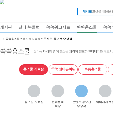
게시판
게시판
날따·북클럽
쑥쑥워크시트
쑥쑥홈스쿨
쑥쑥
>
> 콘텐츠 공모전 수상작
>
쑥쑥홈스쿨
홈스쿨 자료실
쑥쑥
홈스쿨
유아동 대상의 영어 홈스쿨 과정에 필요한 액티비티와 워크시
홈스쿨 자료실
쑥쑥 영어유치원
초등홈스쿨
홈스쿨 자료실
선배들의
콘텐츠 공모전
이미지자료
책장
수상작