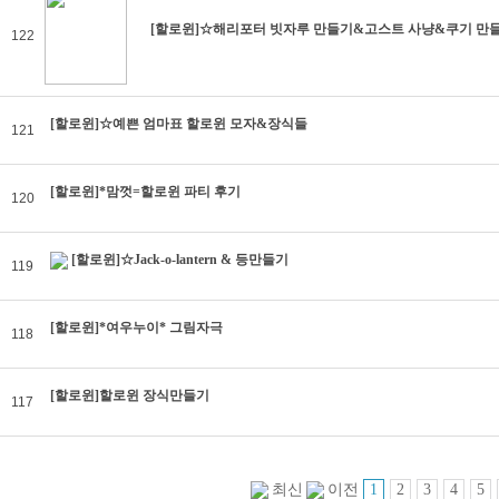
[할로윈]☆해리포터 빗자루 만들기&고스트 사냥&쿠기 만
122
[할로윈]☆예쁜 엄마표 할로윈 모자&장식들
121
[할로윈]*맘껏=할로윈 파티 후기
120
[할로윈]☆Jack-o-lantern & 등만들기
119
[할로윈]*여우누이* 그림자극
118
[할로윈]할로윈 장식만들기
117
1
2
3
4
5
최신
이전