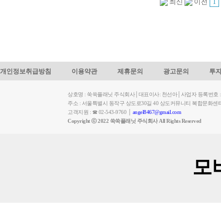
1
최신
이전
개인정보취급방침
이용약관
제휴문의
광고문의
투
상호명 : 쑥쑥플래닛 주식회사│대표이사: 천선아│사업자 등록번호 : 449-
주소 : 서울특별시 동작구 상도로30길 40 상도커뮤니티 복합문화센
고객지원 : ☎ 02-543-9760 │
angel8467@gmail.com
Copyright ⓒ 2022 쑥쑥플래닛 주식회사 All Rights Reserved
모