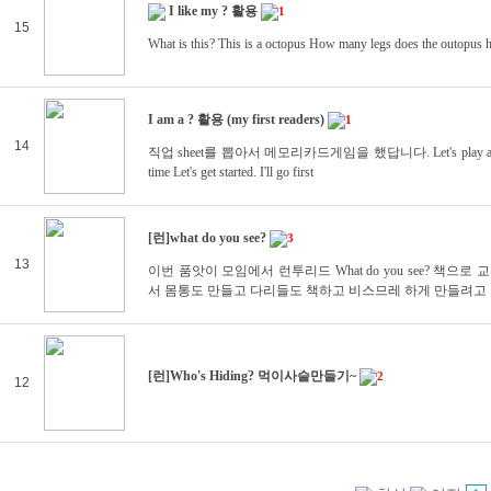
I like my ? 활용
1
15
What is this? This is a octopus How many legs does the outopus h
I am a ? 활용 (my first readers)
1
14
직업 sheet를 뽑아서 메모리카드게임을 했답니다. Let's play a memory ga
time Let's get started. I'll go first
[런]what do you see?
3
13
이번 품앗이 모임에서 런투리드 What do you see? 책으로
서 몸통도 만들고 다리들도 책하고 비스므레 하게 만들려고
[런]Who's Hiding? 먹이사슬만들기~
2
12