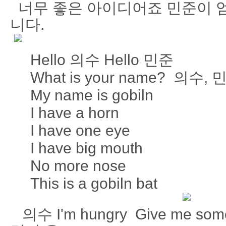
너무 좋은 아이디어죠 민준이 
니다.
Hello 의수 Hello 민준
What is your name? 의수, 
My name is gobiln
I have a horn
I have one eye
I have big mouth
No more nose
This is a gobiln bat
의수 I'm hungry Give me s