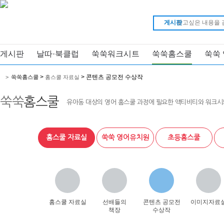
게시판
게시판
날따·북클럽
쑥쑥워크시트
쑥쑥홈스쿨
쑥쑥
>
> 콘텐츠 공모전 수상작
>
쑥쑥홈스쿨
홈스쿨 자료실
쑥쑥
홈스쿨
유아동 대상의 영어 홈스쿨 과정에 필요한 액티비티와 워크시
홈스쿨 자료실
쑥쑥 영어유치원
초등홈스쿨
홈스쿨 자료실
선배들의
콘텐츠 공모전
이미지자료
책장
수상작