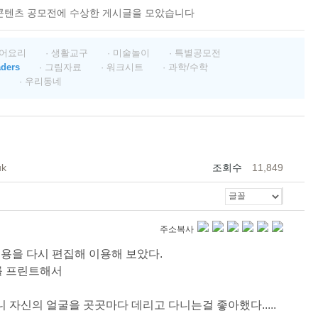
콘텐츠 공모전에 수상한 게시글을 모았습니다
영어요리
· 생활교구
· 미술놀이
· 특별공모전
aders
· 그림자료
· 워크시트
· 과학/수학
· 우리동네
uk
조회수
11,849
주소복사
용을 다시 편집해 이용해 보았다.
소를 프린트해서
자신의 얼굴을 곳곳마다 데리고 다니는걸 좋아했다.....