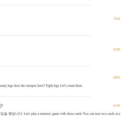
7618
6509
6803
many legs does the outopus have? Eight legs Let's count them
1
6140
 Let's play a memory game with these cards You can turn two cards at a