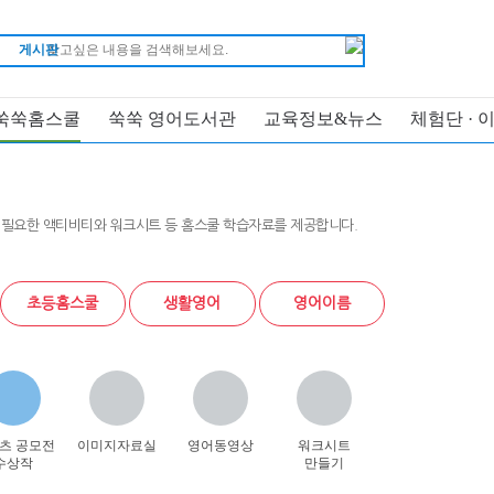
게시판
쑥쑥홈스쿨
쑥쑥 영어도서관
교육정보&뉴스
체험단 · 
 필요한 액티비티와 워크시트 등 홈스쿨 학습자료를 제공합니다.
초등홈스쿨
생활영어
영어이름
츠 공모전
이미지자료실
영어동영상
워크시트
수상작
만들기