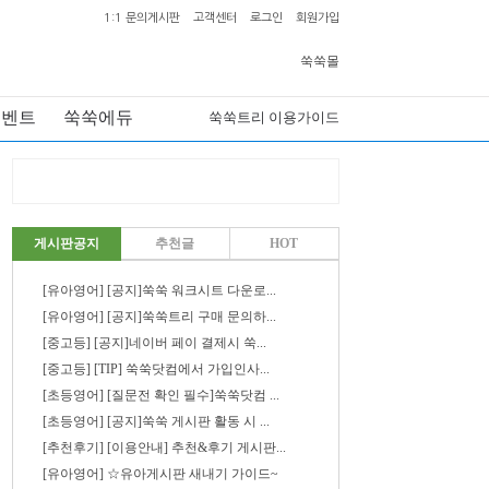
1:1 문의게시판
고객센터
로그인
회원가입
쑥쑥몰
이벤트
쑥쑥에듀
쑥쑥트리 이용가이드
게시판공지
추천글
HOT
[유아영어] [공지]쑥쑥 워크시트 다운로...
[유아영어] [공지]쑥쑥트리 구매 문의하...
[중고등] [공지]네이버 페이 결제시 쑥...
[중고등] [TIP] 쑥쑥닷컴에서 가입인사...
[초등영어] [질문전 확인 필수]쑥쑥닷컴 ...
[초등영어] [공지]쑥쑥 게시판 활동 시 ...
[추천후기] [이용안내] 추천&후기 게시판...
[유아영어] ☆유아게시판 새내기 가이드~