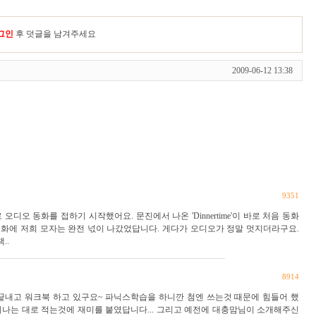
그인
후 덧글을 남겨주세요
2009-06-12 13:38
9351
디오 동화를 접하기 시작했어요. 문진에서 나온 'Dinnertime'이 바로 처음 동화
동화에 저희 모자는 완전 넋이 나갔었답니다. 게다가 오디오가 정말 멋지더라구요.
..
8914
 끝내고 워크북 하고 있구요~ 파닉스학습을 하니깐 첨엔 쓰는것 때문에 힘들어 했
소리나는 대로 적는것에 재미를 붙였답니다... 그리고 예전에 대충맘님이 소개해주신