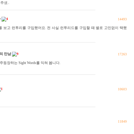
주셨..
e
4
14493
를 보고 런투리를 구입했어요. 전 사실 런투리드를 구입할 때 별로 고민없이 택했
ar의 만남
9
17263
주등장하는 Sight Words를 익혀 봅니다.
1
10603
11849