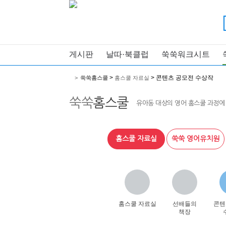
게시판
날따·북클럽
쑥쑥워크시트
>
> 콘텐츠 공모전 수상작
>
쑥쑥홈스쿨
홈스쿨 자료실
쑥쑥
홈스쿨
유아동 대상의 영어 홈스쿨 과정에
홈스쿨 자료실
쑥쑥 영어유치원
홈스쿨 자료실
선배들의
콘텐
책장