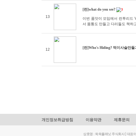
[런]what do you see?
3
13
이번 품앗이 모임에서 런투리드 What
서 몸통도 만들고 다리들도 책하
[런]Who's Hiding? 먹이사슬만들
12
개인정보취급방침
이용약관
제휴문의
상호명 : 쑥쑥플래닛 주식회사│대표이사: 