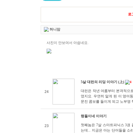
로
허니맘
사진이 안보여서 아쉽네요.
5살 대런의 리딩 이야기 (上)
4
대런은 작년 여름부터 본격적으로 오
24
였지요. 우연히 알게 된 이 영어
문진 콤보를 들이게 되고 노부영 책
령돌이네 이야기
첫째놈은 7살 스마트파닉스 3권
23
는데... 지금은 아는 단어들을 