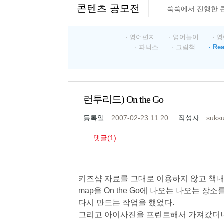
콘텐츠 공모전
쑥쑥에서 진행한 
· 영어편지
· 영어놀이
· 
· 파닉스
· 그림책
· Re
런투리드) On the Go
등록일
2007-02-23 11:20
작성자
suks
댓글(1)
키즈샵 자료를 그대로 이용하지 않고 책내
map을 On the Go에 나오는 나오는 장
다시 만드는 작업을 했었다.
그리고 아이사진을 프린트해서 가져갔더니 