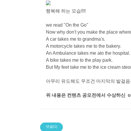
행복해 하는 모습!!!!
we read "On the Go"
Now why don't you make the place where y
A car takes me to grandma's.
A motorcycle takes me to the bakery.
An Ambulance takes me ato the hospital.
A bike takes me to the play park.
But My feet take me to the ice cream steo
아무리 유도해도 무조건 마지막의 발걸음은 
위 내용은 컨텐츠 공모전에서 수상하신 ora
댓글(1)