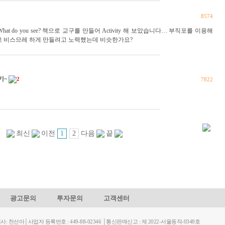
8574
 do you see? 책으로 교구를 만들어 Activity 해 보았습니다… 부직포를 이용해
고 비스므레 하게 만들려고 노력했는데 비슷한가요?
기~
2
7822
1
2
최신
이전
다음
끝
광고문의
투자문의
고객센터
천선아│사업자 등록번호 : 449-88-02346 │통신판매신고 : 제 2022-서울동작-0348호