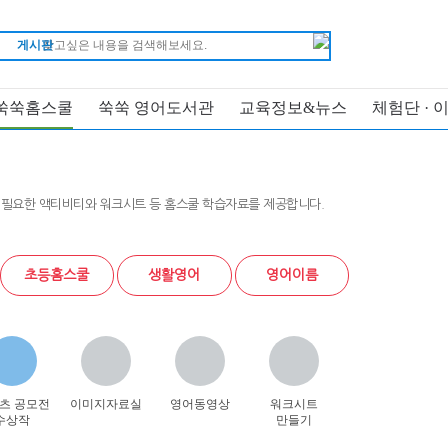
게시판
쑥쑥홈스쿨
쑥쑥 영어도서관
교육정보&뉴스
체험단 · 
 필요한 액티비티와 워크시트 등 홈스쿨 학습자료를 제공합니다.
초등홈스쿨
생활영어
영어이름
츠 공모전
이미지자료실
영어동영상
워크시트
수상작
만들기