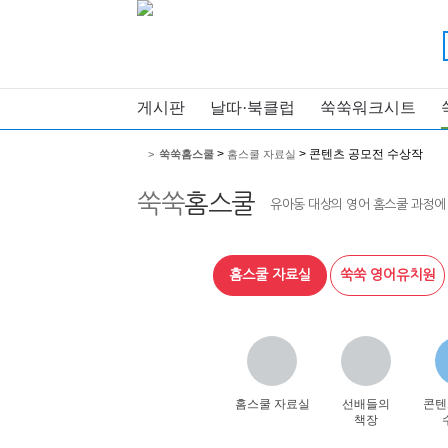
게시판
날따·북클럽
쑥쑥워크시트
>
> 콘텐츠 공모전 수상작
>
쑥쑥홈스쿨
홈스쿨 자료실
쑥쑥
홈스쿨
유아동 대상의 영어 홈스쿨 과정에
홈스쿨 자료실
쑥쑥 영어유치원
홈스쿨 자료실
선배들의
콘텐
책장