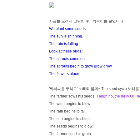
자료를 오려서 코팅한 후~ 찍찍이를 붙입니다~
We plant some seeds.
The sun is shinning.
The rain is falling.
Look at these buds.
The sprouts come out.
The sprouts begin to grow grow grow.
The flowers bloom.
'씨씨씨를 뿌리고' 노래와 함께~ The seed cycle 노래
The farmer sows his seeds.
Heigh ho, the delly O! Th
The wind begins to blow.
The rain begins to fall.
The sun begins to shine.
The seeds begins to glow.
The farmer cust his grain.