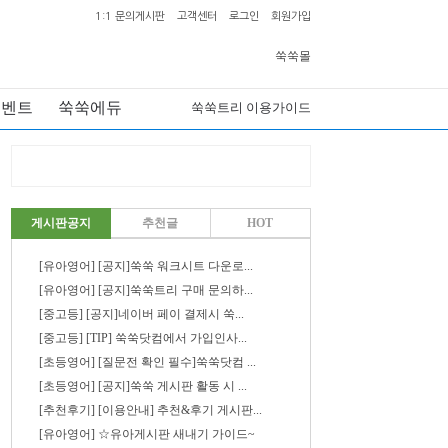
1:1 문의게시판
고객센터
로그인
회원가입
쑥쑥몰
이벤트
쑥쑥에듀
쑥쑥트리 이용가이드
게시판공지
추천글
HOT
[유아영어] [공지]쑥쑥 워크시트 다운로...
[유아영어] [공지]쑥쑥트리 구매 문의하...
[중고등] [공지]네이버 페이 결제시 쑥...
[중고등] [TIP] 쑥쑥닷컴에서 가입인사...
[초등영어] [질문전 확인 필수]쑥쑥닷컴 ...
[초등영어] [공지]쑥쑥 게시판 활동 시 ...
[추천후기] [이용안내] 추천&후기 게시판...
[유아영어] ☆유아게시판 새내기 가이드~