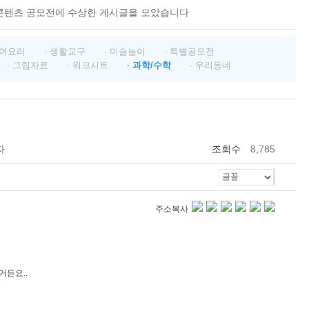
콘텐츠 공모전에 수상한 게시글을 모았습니다
영어요리
· 생활교구
· 미술놀이
· 특별공모전
· 그림자료
· 워크시트
· 과학/수학
· 우리동네
자
조회수
8,785
주소복사
거든요..