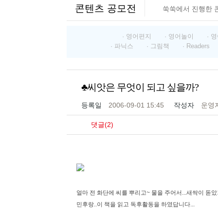
콘텐츠 공모전
쑥쑥에서 진행한 
· 영어편지
· 영어놀이
· 
· 파닉스
· 그림책
· Readers
♣씨앗은 무엇이 되고 싶을까?
등록일
2006-09-01 15:45
작성자
운영
댓글(2)
얼마 전 화단에 씨를 뿌리고~ 물을 주어서...새싹이 돋았
민후랑..이 책을 읽고 독후활동을 하였답니다...