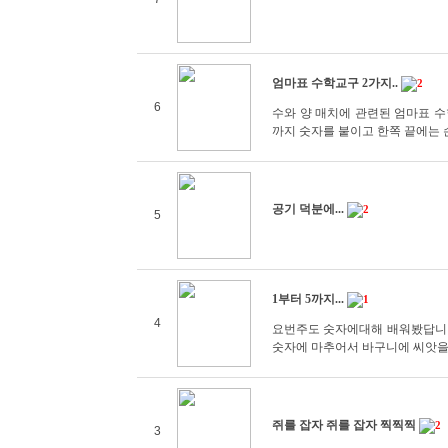
엄마표 수학교구 2가지..
2
6
수와 양 매치에 관련된 엄마표 수
까지 숫자를 붙이고 한쪽 끝에는 
공기 덕분에...
2
5
1부터 5까지...
1
4
요번주도 숫자에대해 배워봤답니다
숫자에 마추어서 바구니에 씨앗을 
쥐를 잡자 쥐를 잡자 찍찍찍
2
3