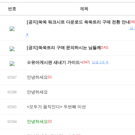
번호
제목
[공지]쑥쑥 워크시트 다운로드 쑥쑥트리 구매 전환 안내
[36
글 
▼
[공지]쑥쑥트리 구매 문의하시는 님들께
[141]
☆유아게시판 새내기 가이드~
[347]
답글 1개 ▼
안녕하세요
[1]
65507
안녕하세요
65506
<모두가 움직인다> 두번째 미션
65505
안녕하세요
[1]
65504