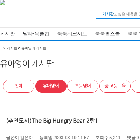
게시판
게시판
날따·북클럽
쑥쑥워크시트
쑥쑥홈스쿨
쑥쑥
>
>
게시판
유아영어 게시판
유아영어 게시판
전체
유아영어
초등영어
중·고등교육
(추천도서)The Big Hungry Bear 2탄!
글쓴이
김은아
등록일
2003-03-19 11:57
조회수
5,211
댓글
0