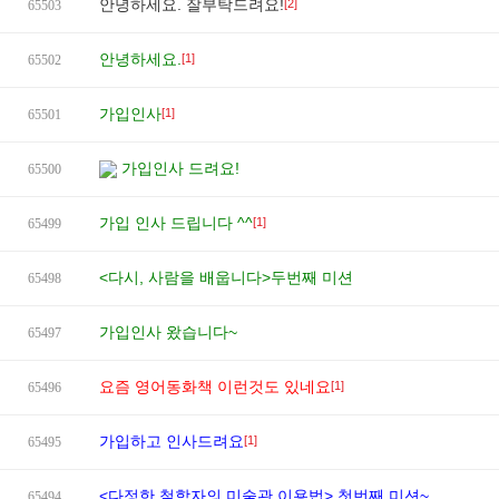
안녕하세요. 잘부탁드려요!
[2]
65503
안녕하세요.
[1]
65502
가입인사
[1]
65501
가입인사 드려요!
65500
가입 인사 드립니다 ^^
[1]
65499
<다시, 사람을 배웁니다>두번째 미션
65498
가입인사 왔습니다~
65497
요즘 영어동화책 이런것도 있네요
[1]
65496
가입하고 인사드려요
[1]
65495
<다정한 철학자의 미술관 이용법> 첫번째 미션~
65494