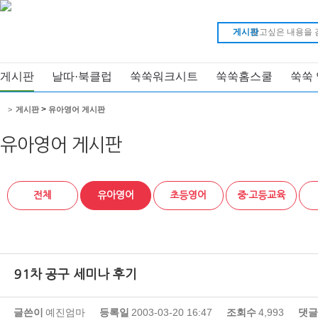
게시판
게시판
날따·북클럽
쑥쑥워크시트
쑥쑥홈스쿨
쑥쑥
>
>
게시판
유아영어 게시판
유아영어 게시판
전체
유아영어
초등영어
중·고등교육
91차 공구 세미나 후기
글쓴이
예진엄마
등록일
2003-03-20 16:47
조회수
4,993
댓글