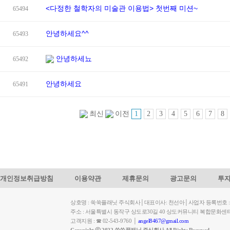
<다정한 철학자의 미술관 이용법> 첫번째 미션~
65494
안녕하세요^^
65493
안녕하세뇨
65492
안녕하세요
65491
1
2
3
4
5
6
7
8
최신
이전
개인정보취급방침
이용약관
제휴문의
광고문의
투
상호명 : 쑥쑥플래닛 주식회사│대표이사: 천선아│사업자 등록번호 : 449-
주소 : 서울특별시 동작구 상도로30길 40 상도커뮤니티 복합문화센
고객지원 : ☎ 02-543-9760 │
angel8467@gmail.com