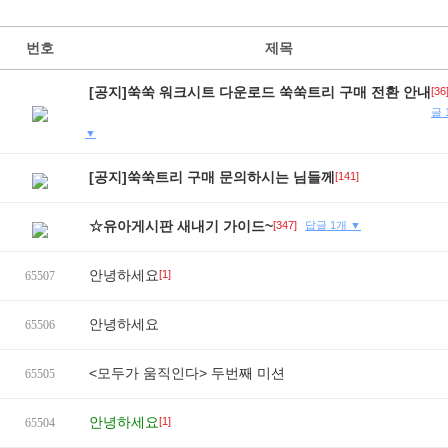
번호
제목
[공지]쑥쑥 워크시트 다운로드 쑥쑥트리 구매 전환 안내
[36
글 
▼
[공지]쑥쑥트리 구매 문의하시는 님들께
[141]
☆유아게시판 새내기 가이드~
[347]
답글 1개 ▼
안녕하세요
[1]
65507
안녕하세요
65506
<모두가 움직인다> 두번째 미션
65505
안녕하세요
[1]
65504