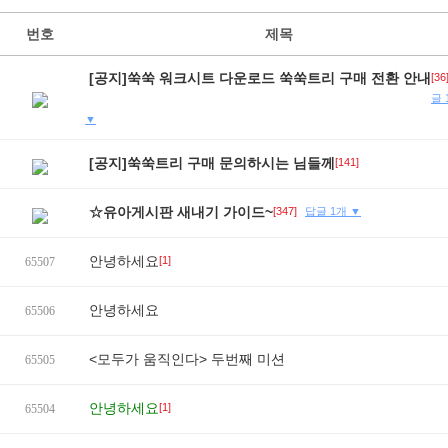
번호
제목
[공지]쑥쑥 워크시트 다운로드 쑥쑥트리 구매 전환 안내
[36
글 
▼
[공지]쑥쑥트리 구매 문의하시는 님들께
[141]
☆유아게시판 새내기 가이드~
[347]
답글 1개 ▼
안녕하세요
[1]
65507
안녕하세요
65506
<모두가 움직인다> 두번째 미션
65505
안녕하세요
[1]
65504