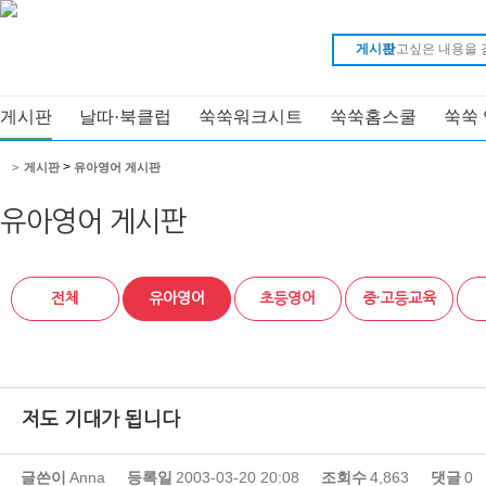
게시판
게시판
날따·북클럽
쑥쑥워크시트
쑥쑥홈스쿨
쑥쑥
>
>
게시판
유아영어 게시판
유아영어 게시판
전체
유아영어
초등영어
중·고등교육
저도 기대가 됩니다
글쓴이
Anna
등록일
2003-03-20 20:08
조회수
4,863
댓글
0