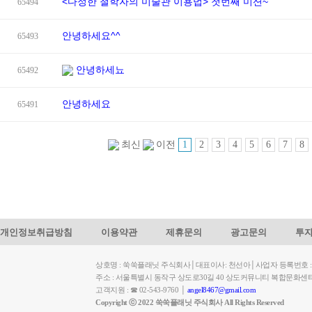
<다정한 철학자의 미술관 이용법> 첫번째 미션~
65494
안녕하세요^^
65493
안녕하세뇨
65492
안녕하세요
65491
1
2
3
4
5
6
7
8
최신
이전
개인정보취급방침
이용약관
제휴문의
광고문의
투
상호명 : 쑥쑥플래닛 주식회사│대표이사: 천선아│사업자 등록번호 : 449-
주소 : 서울특별시 동작구 상도로30길 40 상도커뮤니티 복합문화센
고객지원 : ☎ 02-543-9760 │
angel8467@gmail.com
Copyright ⓒ 2022 쑥쑥플래닛 주식회사 All Rights Reserved