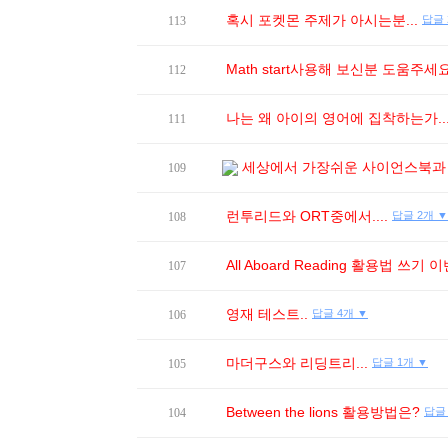
혹시 포켓몬 주제가 아시는분...
답글 
113
Math start사용해 보신분 도움주세요
112
나는 왜 아이의 영어에 집착하는가...
111
세상에서 가장쉬운 사이언스북과 info
109
런투리드와 ORT중에서....
답글 2개 ▼
108
All Aboard Reading 활용법 쓰기 이
107
영재 테스트..
답글 4개 ▼
106
마더구스와 리딩트리...
답글 1개 ▼
105
Between the lions 활용방법은?
답글 
104