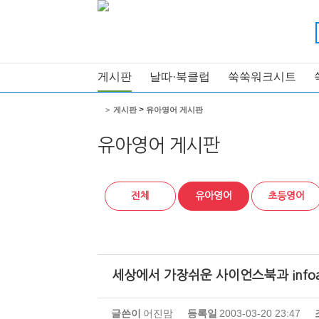
게시판
날따·북클럽
쑥쑥워크시트
>
>
게시판
유아영어 게시판
유아영어 게시판
전체
유아영어
초등영어
세상에서 가장쉬운 사이언스북과 infoact
글쓴이
어진맘
등록일
2003-03-20 23:47