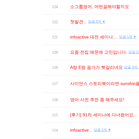
소그룹영어, 어떤걸해야할지요
124
첫발견...
답글 5개 ▼
122
infoactive 대전 세미나....
답글 1개 ▼
121
요즘 전집 때문에 고민입니다.
답글 2
120
A랑 E랑 음가가 헷갈리네요
답글 3개 
119
사이언스 스토리북이라면 sunshin을 추
117
영어 사전 추전 좀 해주세요!
116
[후기] 91차 세미나에 다녀왔어요..
115
infoactive...
답글 1개 ▼
114