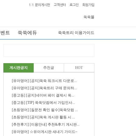
1:1 문의게시판
고객센터
로그인
회원가입
쑥쑥몰
이벤트
쑥쑥에듀
쑥쑥트리 이용가이드
게시판공지
추천글
HOT
[유아영어] [공지]쑥쑥 워크시트 다운로...
[유아영어] [공지]쑥쑥트리 구매 문의하...
[중고등] [공지]네이버 페이 결제시 쑥...
[중고등] [TIP] 쑥쑥닷컴에서 가입인사...
[초등영어] [질문전 확인 필수]쑥쑥닷컴 ...
[초등영어] [공지]쑥쑥 게시판 활동 시 ...
[추천후기] [이용안내] 추천&후기 게시판...
[유아영어] ☆유아게시판 새내기 가이드~