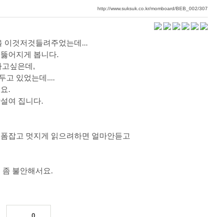
http://www.suksuk.co.kr/momboard/BEB_002/307
을 이것저것들려주었는데...
 뚫어지게 봅니다.
사고싶은데,
 있었는데....
요.
설여 집니다.
 폼잡고 멋지게 읽으려하면 얼마안듣고
 좀 불안해서요.
0