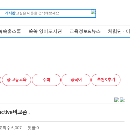
게시판
쑥쑥홈스쿨
쑥쑥 영어도서관
교육정보&뉴스
체험단 · 
중·고등교육
수학
중국어
추천&후기
ive비교좀...
조회수
6,007
댓글
0