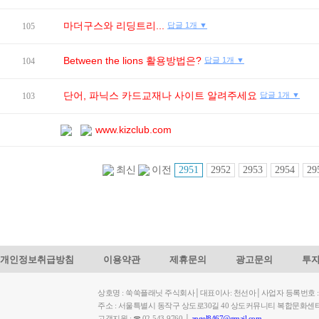
마더구스와 리딩트리...
답글 1개 ▼
105
Between the lions 활용방법은?
답글 1개 ▼
104
단어, 파닉스 카드교재나 사이트 알려주세요
답글 1개 ▼
103
www.kizclub.com
2951
2952
2953
2954
29
최신
이전
개인정보취급방침
이용약관
제휴문의
광고문의
투
상호명 : 쑥쑥플래닛 주식회사│대표이사: 천선아│사업자 등록번호 : 449-
주소 : 서울특별시 동작구 상도로30길 40 상도커뮤니티 복합문화센
고객지원 : ☎ 02-543-9760 │
angel8467@gmail.com