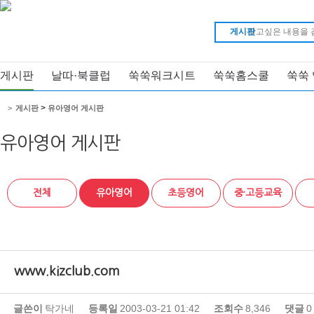
게시판
게시판
날따·북클럽
쑥쑥워크시트
쑥쑥홈스쿨
쑥쑥
>
>
게시판
유아영어 게시판
유아영어 게시판
전체
유아영어
초등영어
중·고등교육
www.kizclub.com
글쓴이
탁가네
등록일
2003-03-21 01:42
조회수
8,346
댓글
0