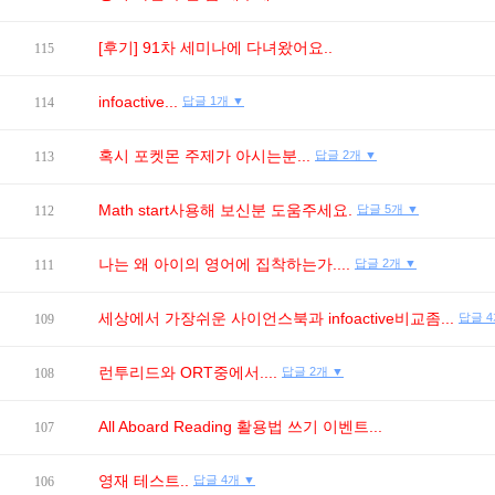
[후기] 91차 세미나에 다녀왔어요..
115
infoactive...
답글 1개 ▼
114
혹시 포켓몬 주제가 아시는분...
답글 2개 ▼
113
Math start사용해 보신분 도움주세요.
답글 5개 ▼
112
나는 왜 아이의 영어에 집착하는가....
답글 2개 ▼
111
세상에서 가장쉬운 사이언스북과 infoactive비교좀...
답글 4
109
런투리드와 ORT중에서....
답글 2개 ▼
108
All Aboard Reading 활용법 쓰기 이벤트...
107
영재 테스트..
답글 4개 ▼
106