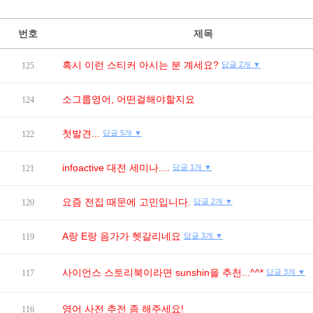
번호
제목
혹시 이런 스티커 아시는 분 계세요?
답글 2개 ▼
125
소그룹영어, 어떤걸해야할지요
124
첫발견...
답글 5개 ▼
122
infoactive 대전 세미나....
답글 1개 ▼
121
요즘 전집 때문에 고민입니다.
답글 2개 ▼
120
A랑 E랑 음가가 헷갈리네요
답글 3개 ▼
119
사이언스 스토리북이라면 sunshin을 추천...^^*
답글 3개 ▼
117
영어 사전 추전 좀 해주세요!
116