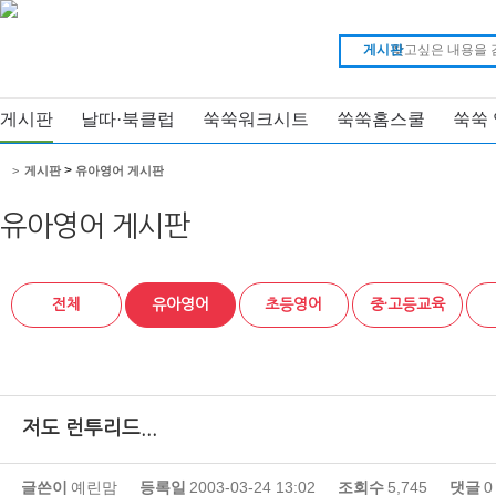
게시판
게시판
날따·북클럽
쑥쑥워크시트
쑥쑥홈스쿨
쑥쑥
>
>
게시판
유아영어 게시판
유아영어 게시판
전체
유아영어
초등영어
중·고등교육
저도 런투리드...
글쓴이
예린맘
등록일
2003-03-24 13:02
조회수
5,745
댓글
0