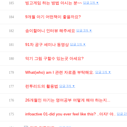
빙고게임 하는 방법 아시는 분~~
답글 1개 ▼
185
9개월 아기 어떤책이 좋을까요?
184
송이할머니 인터뷰 해주세요
답글 3개 ▼
182
91차 공구 세미나 동영상
답글 1개 ▼
181
악기 그림 구할수 있는곳 아세요?
180
What(who) am I 관련 자료좀 부탁해요.
답글 1개 ▼
179
런투리드의 활용법
답글 3개 ▼
177
26개월인 아기는 영어공부 어떻게 해야 하는지...
176
infoactive 01-did you ever feel like this? ..아자! 야..
답글 2
175