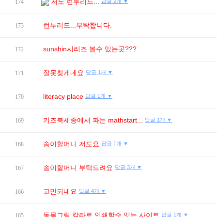
저도 런투리드...
답글 2개 ▼
174
런투리드...부탁합니다.
173
sunshin시리즈 볼수 있는곳???
172
잘못찾게네요
답글 1개 ▼
171
literacy place
답글 1개 ▼
170
키즈북세종에서 파는 mathstart...
답글 1개 ▼
169
송이할머니 저도요
답글 1개 ▼
168
송이할머니 부탁드려요
답글 3개 ▼
167
고민되네요
답글 4개 ▼
166
동물그림 칼라로 인쇄할수 잇는 사이트
답글 1개 ▼
165