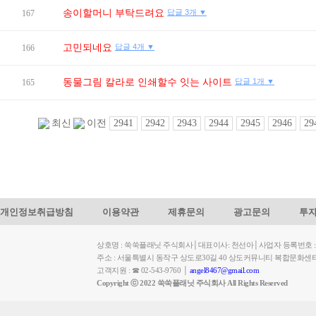
송이할머니 부탁드려요
답글 3개 ▼
167
고민되네요
답글 4개 ▼
166
동물그림 칼라로 인쇄할수 잇는 사이트
답글 1개 ▼
165
2941
2942
2943
2944
2945
2946
29
최신
이전
개인정보취급방침
이용약관
제휴문의
광고문의
투
상호명 : 쑥쑥플래닛 주식회사│대표이사: 천선아│사업자 등록번호 : 449-
주소 : 서울특별시 동작구 상도로30길 40 상도커뮤니티 복합문화센
고객지원 : ☎ 02-543-9760 │
angel8467@gmail.com
Copyright ⓒ 2022 쑥쑥플래닛 주식회사 All Rights Reserved