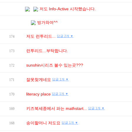
저도 Info-Active 시작했습니다.
방가와여^^
저도 런투리드...
답글 2개 ▼
174
런투리드...부탁합니다.
173
sunshin시리즈 볼수 있는곳???
172
잘못찾게네요
답글 1개 ▼
171
literacy place
답글 1개 ▼
170
키즈북세종에서 파는 mathstart...
답글 1개 ▼
169
송이할머니 저도요
답글 1개 ▼
168