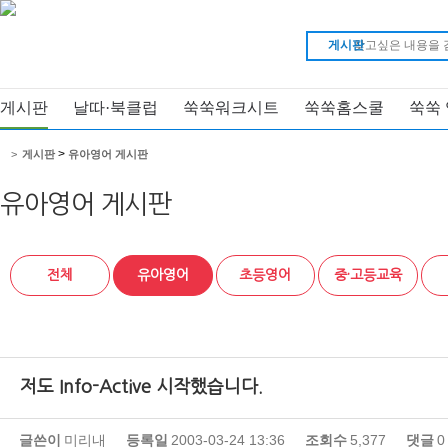
게시판
게시판
날따·북클럽
쑥쑥워크시트
쑥쑥홈스쿨
쑥쑥
>
>
게시판
유아영어 게시판
유아영어 게시판
전체
유아영어
초등영어
중·고등교육
저도 Info-Active 시작했습니다.
글쓴이
미리내
등록일
2003-03-24 13:36
조회수
5,377
댓글
0