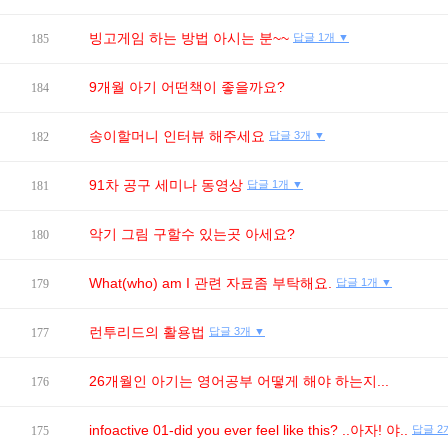
빙고게임 하는 방법 아시는 분~~
답글 1개 ▼
185
9개월 아기 어떤책이 좋을까요?
184
송이할머니 인터뷰 해주세요
답글 3개 ▼
182
91차 공구 세미나 동영상
답글 1개 ▼
181
악기 그림 구할수 있는곳 아세요?
180
What(who) am I 관련 자료좀 부탁해요.
답글 1개 ▼
179
런투리드의 활용법
답글 3개 ▼
177
26개월인 아기는 영어공부 어떻게 해야 하는지...
176
infoactive 01-did you ever feel like this? ..아자! 야..
답글 2
175