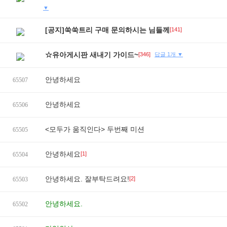
▼
[공지]쑥쑥트리 구매 문의하시는 님들께
[141]
☆유아게시판 새내기 가이드~
[346]
답글 1개 ▼
안녕하세요
65507
안녕하세요
65506
<모두가 움직인다> 두번째 미션
65505
안녕하세요
[1]
65504
안녕하세요. 잘부탁드려요!
[2]
65503
안녕하세요.
65502