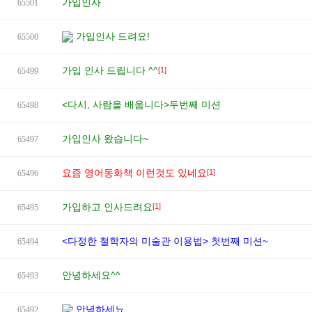
가입인사
65501
가입인사 드려요!
65500
가입 인사 드립니다 ^^
[1]
65499
<다시, 사람을 배웁니다>두번째 미션
65498
가입인사 왔습니다~
65497
요즘 영어동화책 이런것도 있네요
[1]
65496
가입하고 인사드려요
[1]
65495
<다정한 철학자의 미술관 이용법> 첫번째 미션~
65494
안녕하세요^^
65493
안녕하세뇨
65492