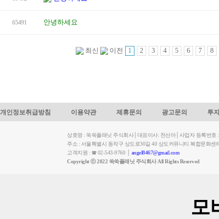
안녕하세요
65491
1
2
3
4
5
6
7
8
최신
이전
개인정보취급방침
이용약관
제휴문의
광고문의
투
상호명 : 쑥쑥플래닛 주식회사│대표이사: 천선아│사업자 등록번호 : 449-
주소 : 서울특별시 동작구 상도로30길 40 상도커뮤니티 복합문화센
고객지원 : ☎ 02-543-9760 │
angel8467@gmail.com
Copyright ⓒ 2022 쑥쑥플래닛 주식회사 All Rights Reserved
모