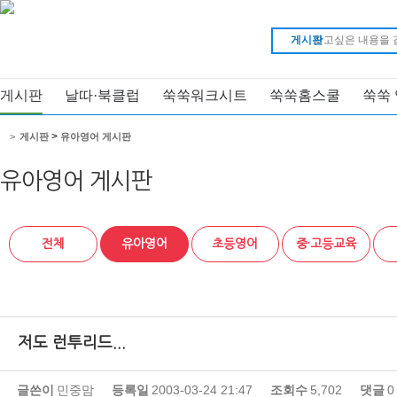
게시판
게시판
날따·북클럽
쑥쑥워크시트
쑥쑥홈스쿨
쑥쑥
>
>
게시판
유아영어 게시판
유아영어 게시판
전체
유아영어
초등영어
중·고등교육
저도 런투리드...
글쓴이
민중맘
등록일
2003-03-24 21:47
조회수
5,702
댓글
0