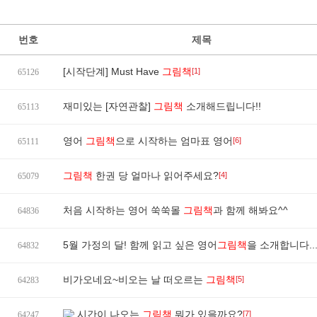
번호
제목
[시작단계] Must Have
그림책
[1]
65126
재미있는 [자연관찰]
그림책
소개해드립니다!!
65113
영어
그림책
으로 시작하는 엄마표 영어
[6]
65111
그림책
한권 당 얼마나 읽어주세요?
[4]
65079
처음 시작하는 영어 쑥쑥몰
그림책
과 함께 해봐요^^
64836
5월 가정의 달! 함께 읽고 싶은 영어
그림책
을 소개합니다..
64832
비가오네요~비오는 날 떠오르는
그림책
[5]
64283
시간이 나오는
그림책
뭐가 있을까요?
[7]
64247