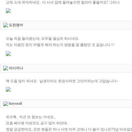
교재 소개 유익하네요 . 다 사서 집에 들여놓으면 얼라마 좋을까요? 그러나
도전영어
오늘 처음 들어왔는데, 모두들 열심히 하시네요.
저는 마음만 컸지 어떻게 해야 하는지 방법을 잘 몰랐던 것 같습니다.^^
아시아나
책 도움 많이 되네요 낱권이라도 한권사려면 고민이되는데 고맙습니다~
lazysnail
위즈톡.. 저건 또 첨보는 거네요..
요즘 쎄이펜 이란것도 공구 많이 하던데..
정말 궁금한데요, 요런 펜들은 하나 사면 아무 교재나 다 쓸수 있나요??(넘 바보같은