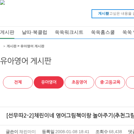
게시판
게시판
날따·북클럽
쑥쑥워크시트
쑥쑥홈스쿨
쑥쑥
>
>
게시판
유아영어 게시판
유아영어 게시판
전체
유아영어
초등영어
중·고등교육
[선무따2-2]채린이네 영어그림책이랑 놀아주기(추천그림
글쓴이
채린마미
등록일
2008-01-08 18:41
조회수
68,438
댓