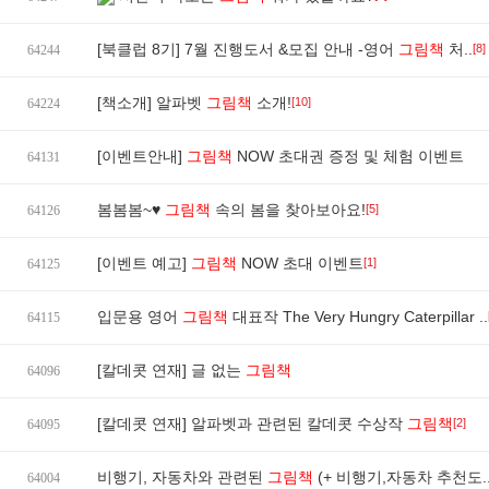
[북클럽 8기] 7월 진행도서 &모집 안내 -영어
그림책
처..
[8]
64244
[책소개] 알파벳
그림책
소개!
[10]
64224
[이벤트안내]
그림책
NOW 초대권 증정 및 체험 이벤트
64131
봄봄봄~♥
그림책
속의 봄을 찾아보아요!
[5]
64126
[이벤트 예고]
그림책
NOW 초대 이벤트
[1]
64125
입문용 영어
그림책
대표작 The Very Hungry Caterpillar ..
64115
[칼데콧 연재] 글 없는
그림책
64096
[칼데콧 연재] 알파벳과 관련된 칼데콧 수상작
그림책
[2]
64095
비행기, 자동차와 관련된
그림책
(+ 비행기,자동차 추천도.
64004