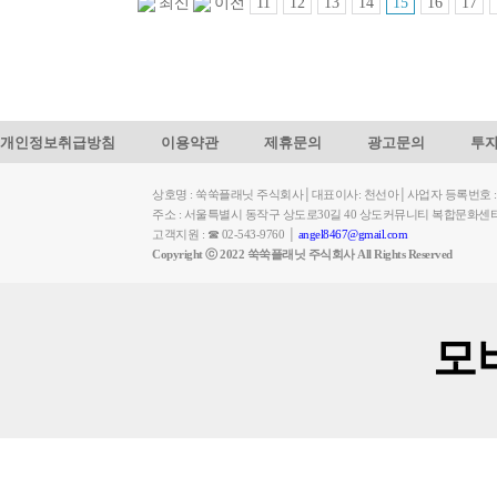
11
12
13
14
15
16
17
최신
이전
개인정보취급방침
이용약관
제휴문의
광고문의
투
상호명 : 쑥쑥플래닛 주식회사│대표이사: 천선아│사업자 등록번호 : 449-
주소 : 서울특별시 동작구 상도로30길 40 상도커뮤니티 복합문화센
고객지원 : ☎ 02-543-9760 │
angel8467@gmail.com
Copyright ⓒ 2022 쑥쑥플래닛 주식회사 All Rights Reserved
모