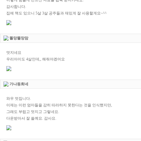
이렇게 힘들게 만드신 자료를 넙쭉 받아가네요.
감사합니다.
집에 책도 있으니 5살 3살 공주들과 재밌게 잘 사용할게요~^^
똘망똘망맘
멋지네요
우리아이도 4살인데,, 해줘야겠어요
가나동희네
와우 멋집니다.
이제는 이런 엄마들을 감히 따라하지 못한다는 것을 인식했지만,
그래도 부럽고 멋지고 그렇네요.
다운받아서 잘 쓸께요. 감사요.