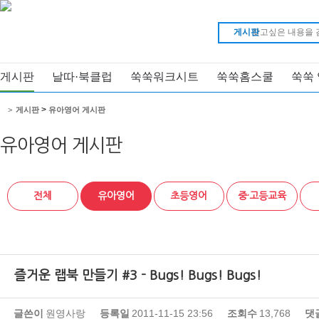
게시판
게시판
날따·북클럽
쑥쑥워크시트
쑥쑥홈스쿨
쑥쑥
>
>
게시판
유아영어 게시판
유아영어 게시판
전체
유아영어
초등영어
중·고등교육
즐거운 랩북 만들기 #3 - Bugs! Bugs! Bugs!
글쓴이
원영사랑
등록일
2011-11-15 23:56
조회수
13,768
댓