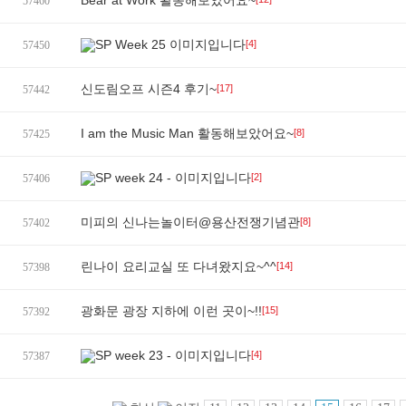
Bear at Work 활동해보았어요~
57460
SP Week 25 이미지입니다
[4]
57450
신도림오프 시즌4 후기~
[17]
57442
I am the Music Man 활동해보았어요~
[8]
57425
SP week 24 - 이미지입니다
[2]
57406
미피의 신나는놀이터@용산전쟁기념관
[8]
57402
린나이 요리교실 또 다녀왔지요~^^
[14]
57398
광화문 광장 지하에 이런 곳이~!!
[15]
57392
SP week 23 - 이미지입니다
[4]
57387