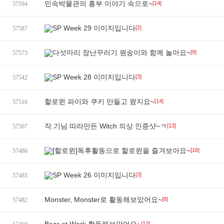
민속박물관의 흥부 이야기 속으로~
[14]
57594
SP Week 29 이미지입니다
[2]
57587
다섯마리 장난꾸러기 원숭이와 함께 놀아요~
[9]
57573
SP Week 28 이미지입니다
[3]
57542
할로윈 파이와 쿠키 만들고 왔지요~
[14]
57516
작.기님 따라만든 Witch 의상 인증샷~ㅋ
[13]
57507
[할로윈]독후활동으로 할로윈을 즐겨보아요~
[16]
57486
SP Week 26 이미지입니다
[3]
57483
Monster, Monster로 활동해보았어요~
[8]
57482
[12]