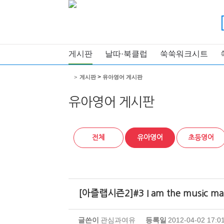
게시판
날따·북클럽
쑥쑥워크시트
>
>
게시판
유아영어 게시판
유아영어 게시판
전체
유아영어
초등영어
[아즐랩시즌2]#3 I am the music ma
글쓴이
관심과여유
등록일
2012-04-02 17:0