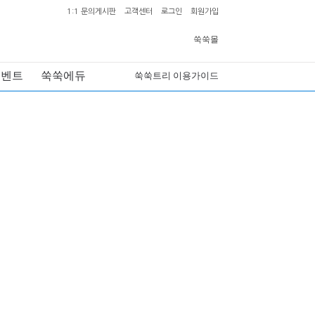
1:1 문의게시판
고객센터
로그인
회원가입
쑥쑥몰
이벤트
쑥쑥에듀
쑥쑥트리 이용가이드