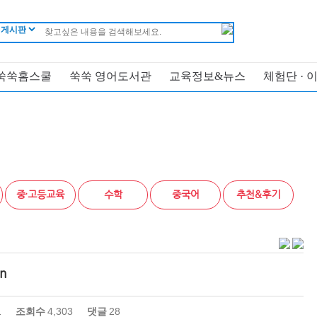
쑥쑥홈스쿨
쑥쑥 영어도서관
교육정보&뉴스
체험단 · 
중·고등교육
수학
중국어
추천&후기
n
1
조회수
4,303
댓글
28