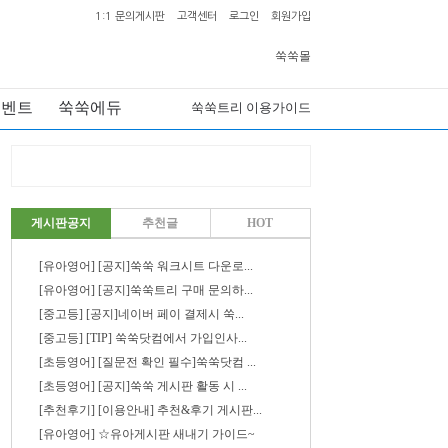
1:1 문의게시판
고객센터
로그인
회원가입
쑥쑥몰
이벤트
쑥쑥에듀
쑥쑥트리 이용가이드
게시판공지
추천글
HOT
[유아영어] [공지]쑥쑥 워크시트 다운로...
[유아영어] [공지]쑥쑥트리 구매 문의하...
[중고등] [공지]네이버 페이 결제시 쑥...
[중고등] [TIP] 쑥쑥닷컴에서 가입인사...
[초등영어] [질문전 확인 필수]쑥쑥닷컴 ...
[초등영어] [공지]쑥쑥 게시판 활동 시 ...
[추천후기] [이용안내] 추천&후기 게시판...
[유아영어] ☆유아게시판 새내기 가이드~