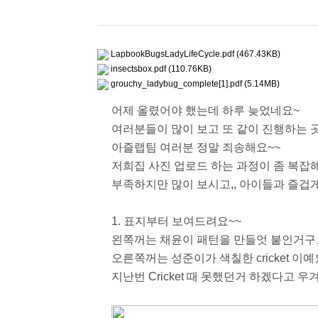
LapbookBugsLadyLifeCycle.pdf (467.43KB)
insectsbox.pdf (110.76KB)
grouchy_ladybug_complete[1].pdf (5.14MB)
어제 올렸어야 했는데 하루 늦었네요~
여러분들이 많이 보고 또 같이 진행하는 
아즐랩팀 여러분 정말 죄송해요~~
저희집 사진 업로드 하는 과정이 좀 복잡
부족하지만 많이 보시고,, 아이들과 즐겁
1. 표지부터 보여드려요~~
왼쪽꺼는 채윤이 패턴을 만들엇 붙인거구
오른쪽꺼는 성준이가 색칠한 cricket 이예
지난번 Cricket 때 못했던거 하겠다고