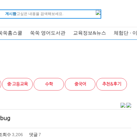
게시판
쑥쑥홈스쿨
쑥쑥 영어도서관
교육정보&뉴스
체험단 · 
중·고등교육
수학
중국어
추천&후기
ybug
조회수
3,206
댓글
7