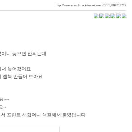
http://www.suksuk.co.kr/momboard/BEB_002/81702
곳이니 늦으면 안되는데
해서 늦어졌어요
게 랩북 만들어 보아요
요~~
요~
 우겨서 프린트 해줬더니 색칠해서 붙였답니다