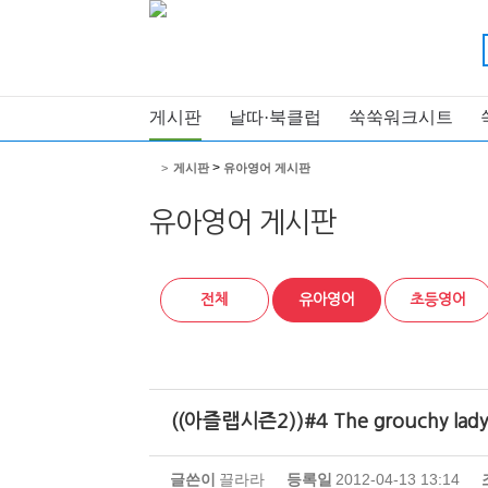
게시판
날따·북클럽
쑥쑥워크시트
>
>
게시판
유아영어 게시판
유아영어 게시판
전체
유아영어
초등영어
((아즐랩시즌2))#4 The grouchy lad
글쓴이
끌라라
등록일
2012-04-13 13:14