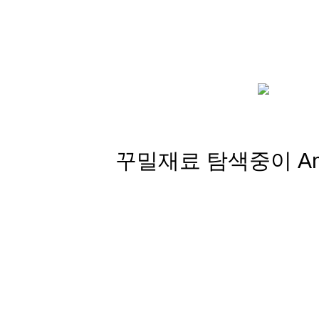
꾸밀재료 탐색중이 Amb