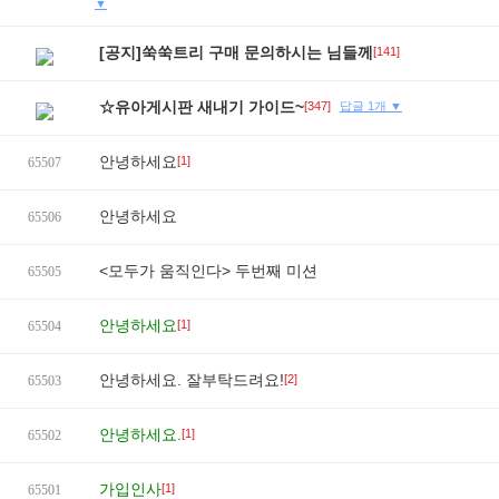
▼
[공지]쑥쑥트리 구매 문의하시는 님들께
[141]
☆유아게시판 새내기 가이드~
[347]
답글 1개 ▼
안녕하세요
[1]
65507
안녕하세요
65506
<모두가 움직인다> 두번째 미션
65505
안녕하세요
[1]
65504
안녕하세요. 잘부탁드려요!
[2]
65503
안녕하세요.
[1]
65502
가입인사
[1]
65501