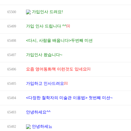
가입인사 드려요!
65500
가입 인사 드립니다 ^^
[1]
65499
<다시, 사람을 배웁니다>두번째 미션
65498
가입인사 왔습니다~
65497
요즘 영어동화책 이런것도 있네요
[1]
65496
가입하고 인사드려요
[1]
65495
<다정한 철학자의 미술관 이용법> 첫번째 미션~
65494
안녕하세요^^
65493
안녕하세뇨
65492