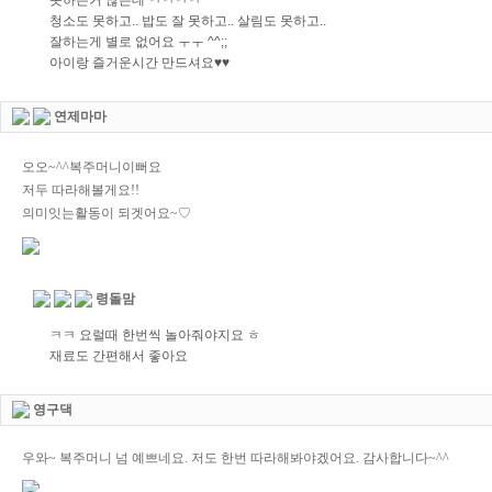
못하는거 많은데 ㅋㅋㅋㅋ
청소도 못하고.. 밥도 잘 못하고.. 살림도 못하고..
잘하는게 별로 없어요 ㅜㅜ ^^;;
아이랑 즐거운시간 만드셔요♥♥
연제마마
오오~^^복주머니이뻐요
저두 따라해볼게요!!
의미잇는활동이 되겟어요~♡
령돌맘
ㅋㅋ 요럴때 한번씩 놀아줘야지요 ㅎ
재료도 간편해서 좋아요
영구댁
우와~ 복주머니 넘 예쁘네요. 저도 한번 따라해봐야겠어요. 감사합니다~^^