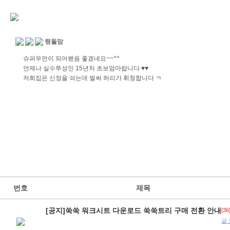
령돌맘
슈퍼우먼이 되어봤음 좋겠네요~~^^
언제나 실수투성인 15년차 초보엄마랍니다 ♥♥
저희집은 신정을 쇠는데 벌써 허리가 휘청합니다 ㅋ
번호
제목
[공지]쑥쑥 워크시트 다운로드 쑥쑥트리 구매 전환 안내
[36
글 