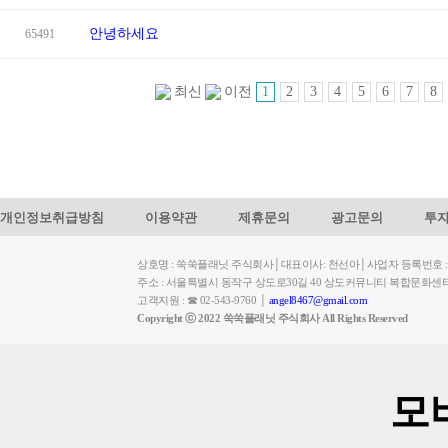
안녕하세요
65491
1
2
3
4
5
6
7
8
최신
이전
개인정보취급방침
이용약관
제휴문의
광고문의
투
상호명 : 쑥쑥플래닛 주식회사│대표이사: 천선아│사업자 등록번호 : 449-
주소 : 서울특별시 동작구 상도로30길 40 상도커뮤니티 복합문화센
고객지원 : ☎ 02-543-9760 │
angel8467@gmail.com
Copyright ⓒ 2022 쑥쑥플래닛 주식회사 All Rights Reserved
모