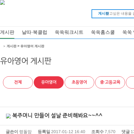
게시판
게시판
날따·북클럽
쑥쑥워크시트
쑥쑥홈스쿨
쑥쑥
>
>
게시판
유아영어 게시판
유아영어 게시판
전체
유아영어
초등영어
중·고등교육
복주머니 만들어 설날 준비해봐요~~^^
글쓴이
령돌맘
등록일
2017-01-12 16:40
조회수
7,570
댓글
1