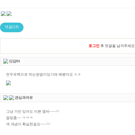
댓글(13)
로그인
후 덧글을 남겨주세요
단감04
전우유팩으로 하는방법이있기래 해봤어요 ㅎㅎ
관심과여유
그냥 가만 있어도 이쁜 앰버~~~^^
깔맞춤~~ ㅋㅋㅋ
색 개념이 확실한걸요~~~^^