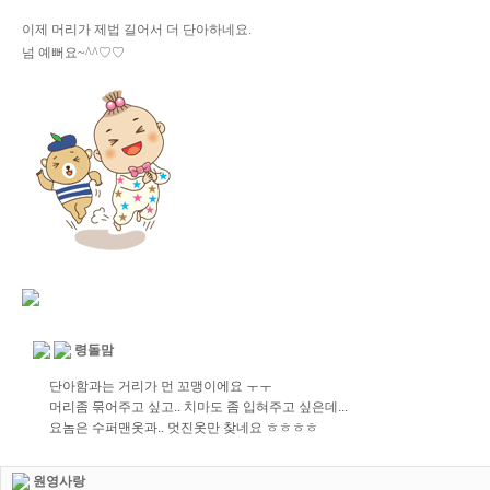
이제 머리가 제법 길어서 더 단아하네요.
넘 예뻐요~^^♡♡
령돌맘
단아함과는 거리가 먼 꼬맹이에요 ㅜㅜ
머리좀 묶어주고 싶고.. 치마도 좀 입혀주고 싶은데...
요놈은 수퍼맨옷과.. 멋진옷만 찾네요 ㅎㅎㅎㅎ
원영사랑