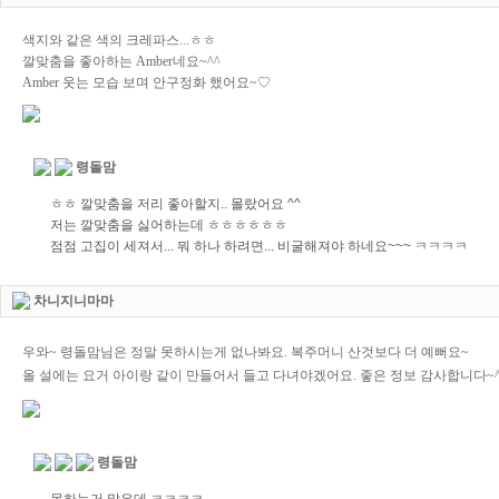
색지와 같은 색의 크레파스...ㅎㅎ
깔맞춤을 좋아하는 Amber네요~^^
Amber 웃는 모습 보며 안구정화 했어요~♡
령돌맘
ㅎㅎ 깔맞춤을 저리 좋아할지.. 몰랐어요 ^^
저는 깔맞춤을 싫어하는데 ㅎㅎㅎㅎㅎㅎ
점점 고집이 세져서... 뭐 하나 하려면... 비굴해져야 하네요~~~ ㅋㅋㅋㅋ
차니지니마마
우와~ 령돌맘님은 정말 못하시는게 없나봐요. 복주머니 산것보다 더 예뻐요~
올 설에는 요거 아이랑 같이 만들어서 들고 다녀야겠어요. 좋은 정보 감사합니다~^
령돌맘