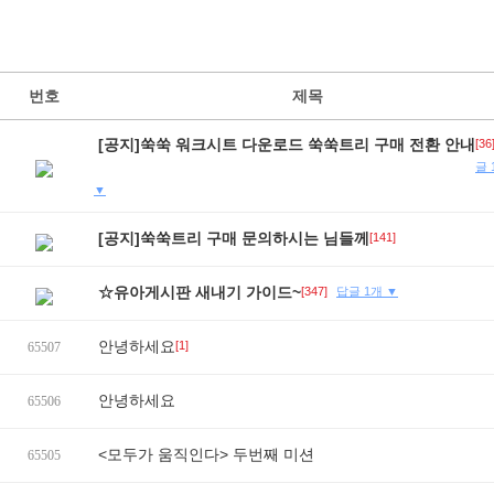
번호
제목
[공지]쑥쑥 워크시트 다운로드 쑥쑥트리 구매 전환 안내
[36
글 
▼
[공지]쑥쑥트리 구매 문의하시는 님들께
[141]
☆유아게시판 새내기 가이드~
[347]
답글 1개 ▼
안녕하세요
[1]
65507
안녕하세요
65506
<모두가 움직인다> 두번째 미션
65505