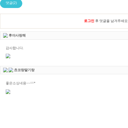
댓글(2)
로그인
후 덧글을 남겨주세요
후야사랑해
감사합니다.
쵸코랑딸기랑
좋은소싱네용~~^^*