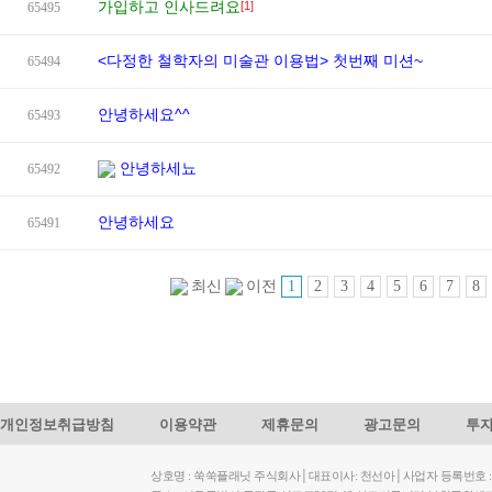
가입하고 인사드려요
[1]
65495
<다정한 철학자의 미술관 이용법> 첫번째 미션~
65494
안녕하세요^^
65493
안녕하세뇨
65492
안녕하세요
65491
1
2
3
4
5
6
7
8
최신
이전
개인정보취급방침
이용약관
제휴문의
광고문의
투
상호명 : 쑥쑥플래닛 주식회사│대표이사: 천선아│사업자 등록번호 : 449-