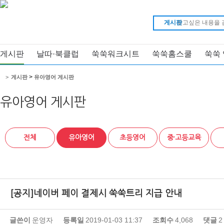
게시판
게시판
날따·북클럽
쑥쑥워크시트
쑥쑥홈스쿨
쑥쑥
>
>
게시판
유아영어 게시판
유아영어 게시판
전체
유아영어
초등영어
중·고등교육
[공지]네이버 페이 결제시 쑥쑥트리 지급 안내
글쓴이
운영자
등록일
2019-01-03 11:37
조회수
4,068
댓글
2