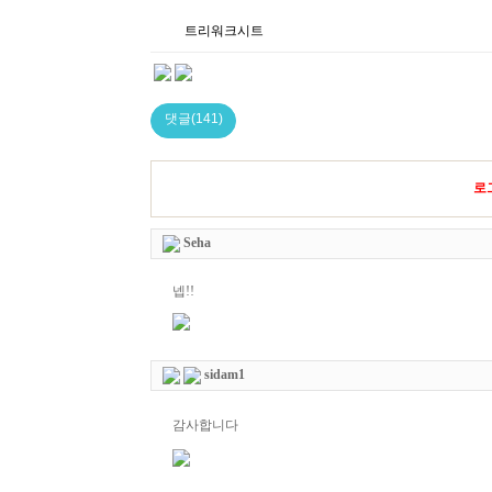
트리워크시트
댓글(141)
로
Seha
넵!!
sidam1
감사합니다