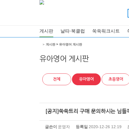
게시판
날따·북클럽
쑥쑥워크시트
>
>
게시판
유아영어 게시판
유아영어 게시판
전체
유아영어
초등영어
[공지]쑥쑥트리 구매 문의하시는 님들
글쓴이
운영자
등록일
2020-12-26 12:19