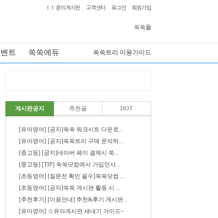
1:1 문의게시판
고객센터
로그인
회원가입
쑥쑥몰
이벤트
쑥쑥에듀
쑥쑥트리 이용가이드
게시판공지
추천글
HOT
[유아영어] [공지]쑥쑥 워크시트 다운로...
[유아영어] [공지]쑥쑥트리 구매 문의하...
[중고등] [공지]네이버 페이 결제시 쑥...
[중고등] [TIP] 쑥쑥닷컴에서 가입인사...
[초등영어] [질문전 확인 필수]쑥쑥닷컴 ...
[초등영어] [공지]쑥쑥 게시판 활동 시 ...
[추천후기] [이용안내] 추천&후기 게시판...
[유아영어] ☆유아게시판 새내기 가이드~