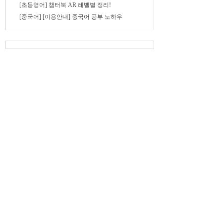
[초등영어] 챕터북 AR 레벨별 정리!
[중국어] [이용안내] 중국어 공부 노하우