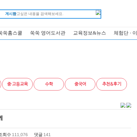
게시판
쑥쑥홈스쿨
쑥쑥 영어도서관
교육정보&뉴스
체험단 · 
중·고등교육
수학
중국어
추천&후기
께
조회수
111,076
댓글
141