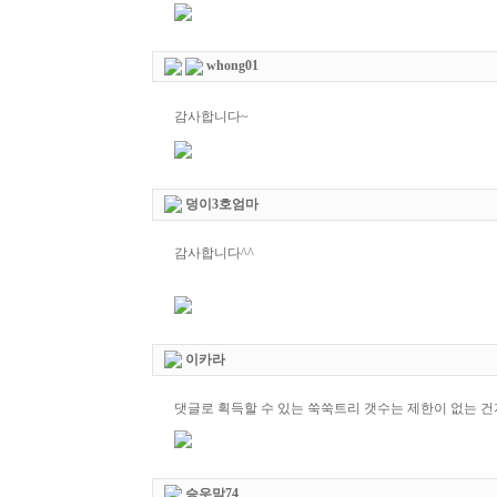
whong01
감사합니다~
덩이3호엄마
감사합니다^^
이카라
댓글로 획득할 수 있는 쑥쑥트리 갯수는 제한이 없는 건
승우맘74