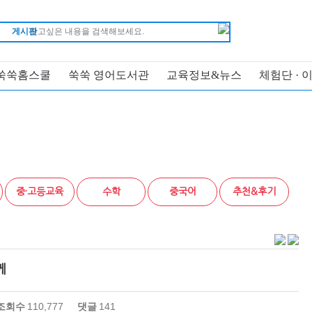
게시판
쑥쑥홈스쿨
쑥쑥 영어도서관
교육정보&뉴스
체험단 · 
중·고등교육
수학
중국어
추천&후기
께
조회수
110,777
댓글
141