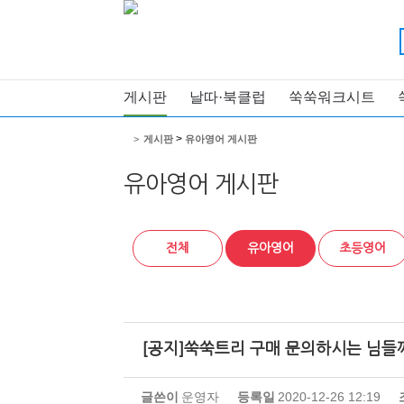
게시판
날따·북클럽
쑥쑥워크시트
>
>
게시판
유아영어 게시판
유아영어 게시판
전체
유아영어
초등영어
[공지]쑥쑥트리 구매 문의하시는 님들
글쓴이
운영자
등록일
2020-12-26 12:19