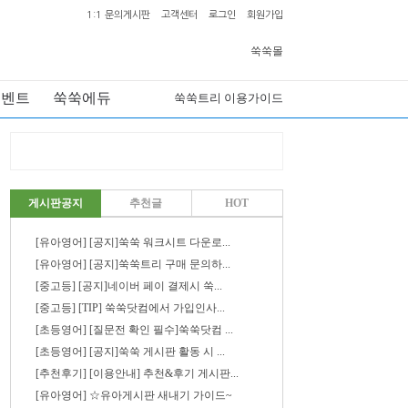
1:1 문의게시판
고객센터
로그인
회원가입
쑥쑥몰
이벤트
쑥쑥에듀
쑥쑥트리 이용가이드
게시판공지
추천글
HOT
[유아영어] [공지]쑥쑥 워크시트 다운로...
[유아영어] [공지]쑥쑥트리 구매 문의하...
[중고등] [공지]네이버 페이 결제시 쑥...
[중고등] [TIP] 쑥쑥닷컴에서 가입인사...
[초등영어] [질문전 확인 필수]쑥쑥닷컴 ...
[초등영어] [공지]쑥쑥 게시판 활동 시 ...
[추천후기] [이용안내] 추천&후기 게시판...
[유아영어] ☆유아게시판 새내기 가이드~