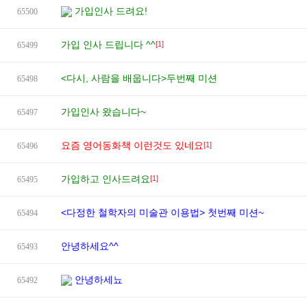
가입인사 드려요!
65500
가입 인사 드립니다 ^^
[1]
65499
<다시, 사람을 배웁니다>두번째 미션
65498
가입인사 왔습니다~
65497
요즘 영어동화책 이런것도 있네요
[1]
65496
가입하고 인사드려요
[1]
65495
<다정한 철학자의 미술관 이용법> 첫번째 미션~
65494
안녕하세요^^
65493
안녕하세뇨
65492