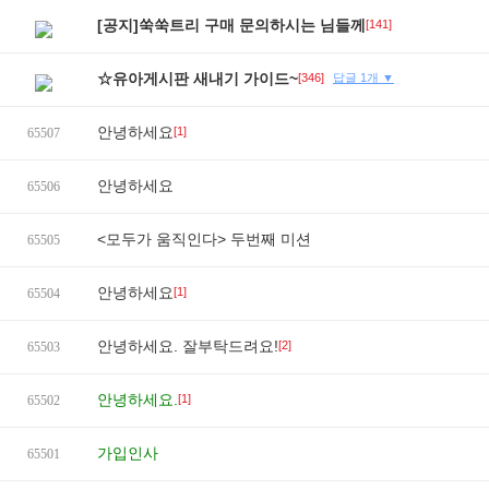
[공지]쑥쑥트리 구매 문의하시는 님들께
[141]
☆유아게시판 새내기 가이드~
[346]
답글 1개 ▼
안녕하세요
[1]
65507
안녕하세요
65506
<모두가 움직인다> 두번째 미션
65505
안녕하세요
[1]
65504
안녕하세요. 잘부탁드려요!
[2]
65503
안녕하세요.
[1]
65502
가입인사
65501