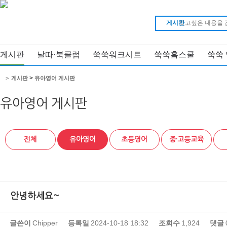
게시판
게시판
날따·북클럽
쑥쑥워크시트
쑥쑥홈스쿨
쑥쑥
>
>
게시판
유아영어 게시판
유아영어 게시판
전체
유아영어
초등영어
중·고등교육
안녕하세요~
글쓴이
Chipper
등록일
2024-10-18 18:32
조회수
1,924
댓글