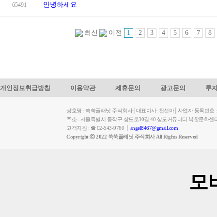
안녕하세요
65491
1
2
3
4
5
6
7
8
최신
이전
개인정보취급방침
이용약관
제휴문의
광고문의
투
상호명 : 쑥쑥플래닛 주식회사│대표이사: 천선아│사업자 등록번호 : 449-
주소 : 서울특별시 동작구 상도로30길 40 상도커뮤니티 복합문화센
고객지원 : ☎ 02-543-9760 │
angel8467@gmail.com
Copyright ⓒ 2022 쑥쑥플래닛 주식회사 All Rights Reserved
모