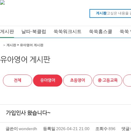
게시판
게시판
날따·북클럽
쑥쑥워크시트
쑥쑥홈스쿨
쑥쑥
>
>
게시판
유아영어 게시판
유아영어 게시판
전체
유아영어
초등영어
중·고등교육
가입인사 왔습니다~
글쓴이
wonderdh
등록일
2026-04-21 21:00
조회수
896
댓글