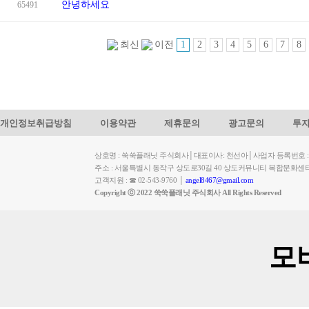
안녕하세요
65491
1
2
3
4
5
6
7
8
최신
이전
개인정보취급방침
이용약관
제휴문의
광고문의
투
상호명 : 쑥쑥플래닛 주식회사│대표이사: 천선아│사업자 등록번호 : 449-
주소 : 서울특별시 동작구 상도로30길 40 상도커뮤니티 복합문화센
고객지원 : ☎ 02-543-9760 │
angel8467@gmail.com
Copyright ⓒ 2022 쑥쑥플래닛 주식회사 All Rights Reserved
모