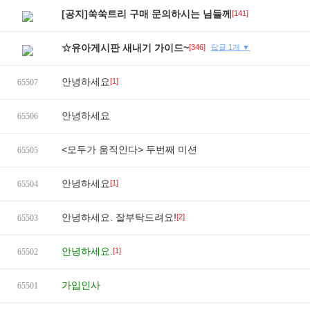
[공지]쑥쑥트리 구매 문의하시는 님들께
[141]
☆유아게시판 새내기 가이드~
[346]
답글 1개 ▼
안녕하세요
[1]
65507
안녕하세요
65506
<모두가 움직인다> 두번째 미션
65505
안녕하세요
[1]
65504
안녕하세요. 잘부탁드려요!
[2]
65503
안녕하세요.
[1]
65502
가입인사
65501