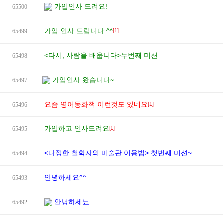
가입인사 드려요!
65500
가입 인사 드립니다 ^^
[1]
65499
<다시, 사람을 배웁니다>두번째 미션
65498
가입인사 왔습니다~
65497
요즘 영어동화책 이런것도 있네요
[1]
65496
가입하고 인사드려요
[1]
65495
<다정한 철학자의 미술관 이용법> 첫번째 미션~
65494
안녕하세요^^
65493
안녕하세뇨
65492