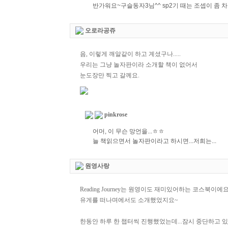
반가워요~구슬동자3님^^ sp2기 때는 조셉이 좀
오로라공쥬
음, 이렇게 깨알같이 하고 계셨구나.....
우리는 그냥 놀자판이라 소개할 책이 없어서
눈도장만 찍고 갈께요.
pinkrose
어머, 이 무슨 망언을...ㅎㅎ
늘 책읽으면서 놀자판이라고 하시면...저희는...
원영사랑
Reading Journey는 원영이도 재미있어하는 코스북이에
유게를 떠나며에서도 소개했었지요~
한동안 하루 한 챕터씩 진행했었는데...잠시 중단하고 있었