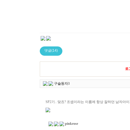
댓글(14)
로
구슬동자3
SP2기.. 맞죠? 조셉이라는 이름에 항상 잘하던 남자아
pinkrose