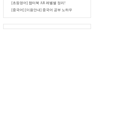
[초등영어] 챕터북 AR 레벨별 정리!
[중국어] [이용안내] 중국어 공부 노하우