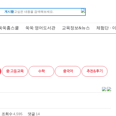
게시판
쑥쑥홈스쿨
쑥쑥 영어도서관
교육정보&뉴스
체험단 · 
중·고등교육
수학
중국어
추천&후기
조회수
4,595
댓글
14