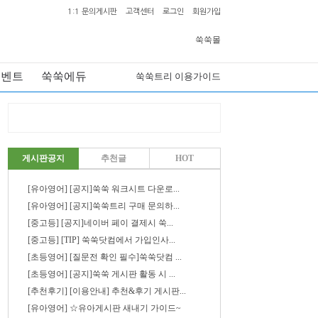
1:1 문의게시판
고객센터
로그인
회원가입
쑥쑥몰
이벤트
쑥쑥에듀
쑥쑥트리 이용가이드
게시판공지
추천글
HOT
[유아영어] [공지]쑥쑥 워크시트 다운로...
[유아영어] [공지]쑥쑥트리 구매 문의하...
[중고등] [공지]네이버 페이 결제시 쑥...
[중고등] [TIP] 쑥쑥닷컴에서 가입인사...
[초등영어] [질문전 확인 필수]쑥쑥닷컴 ...
[초등영어] [공지]쑥쑥 게시판 활동 시 ...
[추천후기] [이용안내] 추천&후기 게시판...
[유아영어] ☆유아게시판 새내기 가이드~