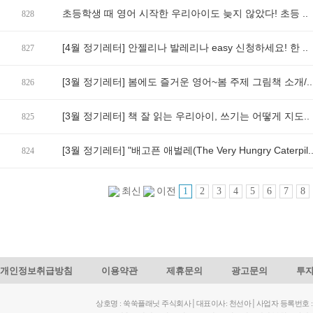
초등학생 때 영어 시작한 우리아이도 늦지 않았다! 초등 ..
828
[4월 정기레터] 안젤리나 발레리나 easy 신청하세요! 한 ..
827
[3월 정기레터] 봄에도 즐거운 영어~봄 주제 그림책 소개/..
826
[3월 정기레터] 책 잘 읽는 우리아이, 쓰기는 어떻게 지도..
825
[3월 정기레터] "배고픈 애벌레(The Very Hungry Caterpil.
824
1
2
3
4
5
6
7
8
최신
이전
개인정보취급방침
이용약관
제휴문의
광고문의
투
상호명 : 쑥쑥플래닛 주식회사│대표이사: 천선아│사업자 등록번호 : 449-