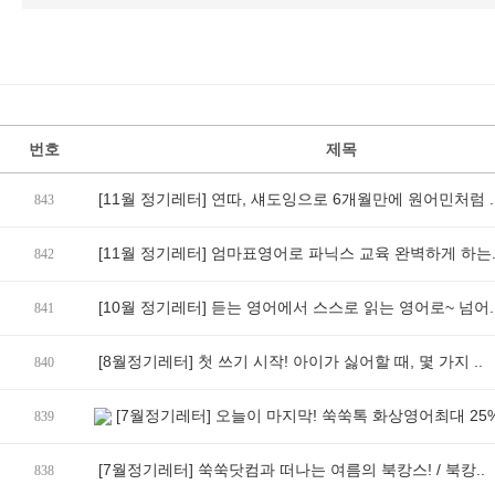
번호
제목
[11월 정기레터] 연따, 섀도잉으로 6개월만에 원어민처럼 .
843
[11월 정기레터] 엄마표영어로 파닉스 교육 완벽하게 하는.
842
[10월 정기레터] 듣는 영어에서 스스로 읽는 영어로~ 넘어.
841
[8월정기레터] 첫 쓰기 시작! 아이가 싫어할 때, 몇 가지 ..
840
[7월정기레터] 오늘이 마지막! 쑥쑥톡 화상영어최대 25% 
839
[7월정기레터] 쑥쑥닷컴과 떠나는 여름의 북캉스! / 북캉..
838