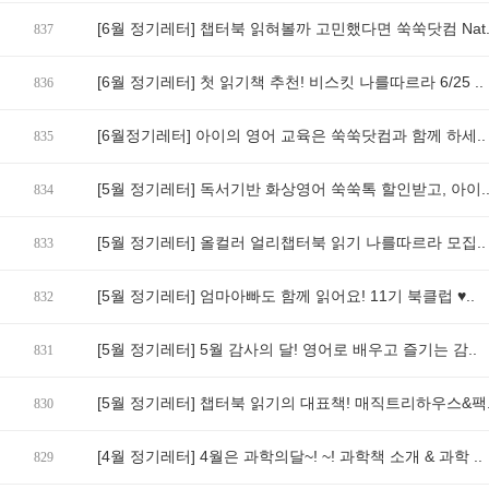
[6월 정기레터] 챕터북 읽혀볼까 고민했다면 쑥쑥닷컴 Nat.
837
[6월 정기레터] 첫 읽기책 추천! 비스킷 나를따르라 6/25 ..
836
[6월정기레터] 아이의 영어 교육은 쑥쑥닷컴과 함께 하세..
835
[5월 정기레터] 독서기반 화상영어 쑥쑥톡 할인받고, 아이.
834
[5월 정기레터] 올컬러 얼리챕터북 읽기 나를따르라 모집..
833
[5월 정기레터] 엄마아빠도 함께 읽어요! 11기 북클럽 ♥..
832
[5월 정기레터] 5월 감사의 달! 영어로 배우고 즐기는 감..
831
[5월 정기레터] 챕터북 읽기의 대표책! 매직트리하우스&팩.
830
[4월 정기레터] 4월은 과학의달~! ~! 과학책 소개 & 과학 ..
829