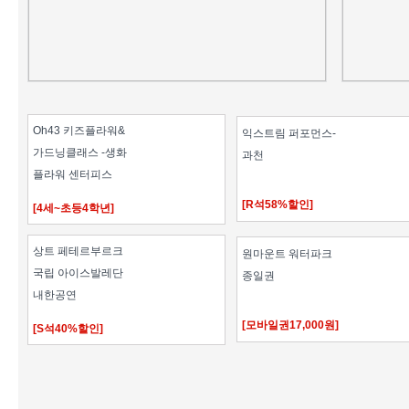
Oh43 키즈플라워&
익스트림 퍼포먼스-
가드닝클래스 -생화
과천
플라워 센터피스
[R석58%할인]
[4세~초등4학년]
상트 페테르부르크
원마운트 워터파크
국립 아이스발레단
종일권
내한공연
[모바일권17,000원]
[S석40%할인]