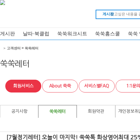
게시판
게시판
날따·북클럽
쑥쑥워크시트
쑥쑥홈스쿨
쑥쑥
>
>
고객센터
쑥쑥레터
쑥쑥레터
회원서비스
About 쑥쑥
서비스별FAQ
1:1문
공지사항
회원약관
개인정보취
쑥쑥레터
[7월정기레터] 오늘이 마지막! 쑥쑥톡 화상영어최대 25%