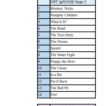
ORT 날따라방 Stage 2
1
Monkey Tricks
2
Naughty Children
3
What Is It?
4
The Band
5
The Toys Party
6
The Dream
7
Sports!
8
The Water Fight
9
Floppy the Hero
10
The Chase
11
In a Bit
12
Put It Back
13
The Ball Pit
14
Fire!