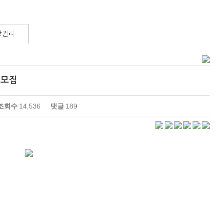
방관리
기 모집
조회수
14,536
댓글
189