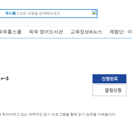
게시판
쑥쑥홈스쿨
쑥쑥 영어도서관
교육정보&뉴스
체험단 · 
1+~3
진행완료
알림신청
 독차지하고 있는 과학적인 읽기 프로그램을 통해 읽기 능력을 키워봅시다.