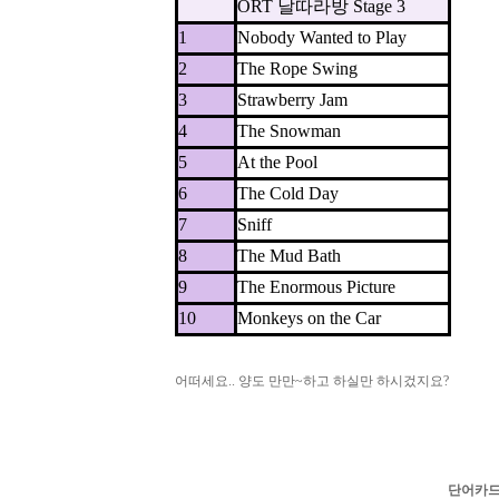
ORT 날따라방 Stage 3
1
Nobody Wanted to Play
2
The Rope Swing
3
Strawberry Jam
4
The Snowman
5
At the Pool
6
The Cold Day
7
Sniff
8
The Mud Bath
9
The Enormous Picture
10
Monkeys on the Car
어떠세요.. 양도 만만~하고 하실만 하시겄지요?
단어카드 2