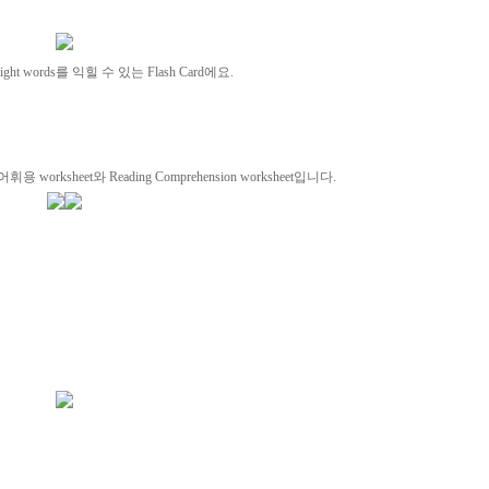
t words를 익힐 수 있는 Flash Card에요.
rksheet와 Reading Comprehension worksheet입니다.