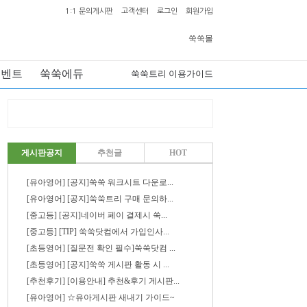
1:1 문의게시판
고객센터
로그인
회원가입
쑥쑥몰
이벤트
쑥쑥에듀
쑥쑥트리 이용가이드
게시판공지
추천글
HOT
[유아영어] [공지]쑥쑥 워크시트 다운로...
[유아영어] [공지]쑥쑥트리 구매 문의하...
[중고등] [공지]네이버 페이 결제시 쑥...
[중고등] [TIP] 쑥쑥닷컴에서 가입인사...
[초등영어] [질문전 확인 필수]쑥쑥닷컴 ...
[초등영어] [공지]쑥쑥 게시판 활동 시 ...
[추천후기] [이용안내] 추천&후기 게시판...
[유아영어] ☆유아게시판 새내기 가이드~