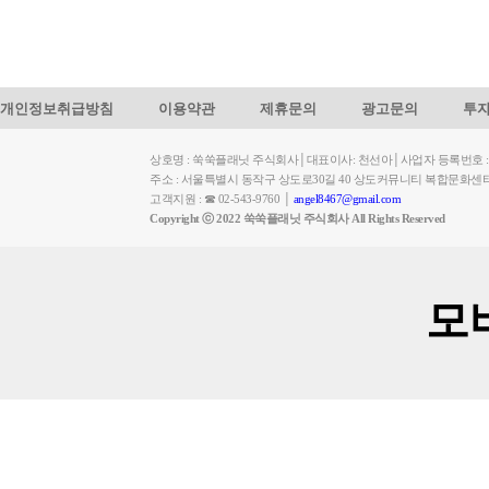
개인정보취급방침
이용약관
제휴문의
광고문의
투
상호명 : 쑥쑥플래닛 주식회사│대표이사: 천선아│사업자 등록번호 : 449-
주소 : 서울특별시 동작구 상도로30길 40 상도커뮤니티 복합문화센
고객지원 : ☎ 02-543-9760 │
angel8467@gmail.com
Copyright ⓒ 2022 쑥쑥플래닛 주식회사 All Rights Reserved
모