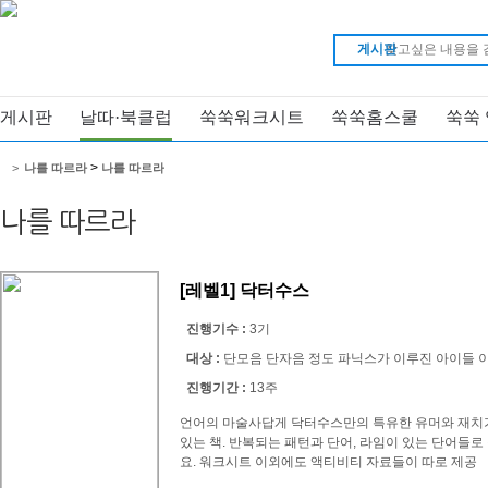
게시판
게시판
날따·북클럽
쑥쑥워크시트
쑥쑥홈스쿨
쑥쑥
>
>
나를 따르라
나를 따르라
나를 따르라
[레벨1] 닥터수스
진행기수 :
3기
대상 :
단모음 단자음 정도 파닉스가 이루진 아이들 
진행기간 :
13주
언어의 마술사답게 닥터수스만의 특유한 유머와 재치가
있는 책. 반복되는 패턴과 단어, 라임이 있는 단어들로
요. 워크시트 이외에도 액티비티 자료들이 따로 제공