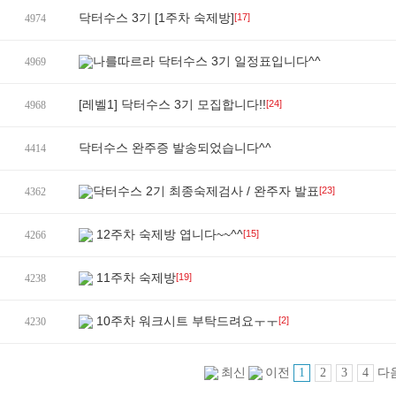
닥터수스 3기 [1주차 숙제방]
[17]
4974
나를따르라 닥터수스 3기 일정표입니다^^
4969
[레벨1] 닥터수스 3기 모집합니다!!
[24]
4968
닥터수스 완주증 발송되었습니다^^
4414
닥터수스 2기 최종숙제검사 / 완주자 발표
[23]
4362
12주차 숙제방 엽니다~~^^
[15]
4266
11주차 숙제방
[19]
4238
10주차 워크시트 부탁드려요ㅜㅜ
[2]
4230
1
2
3
4
최신
이전
다