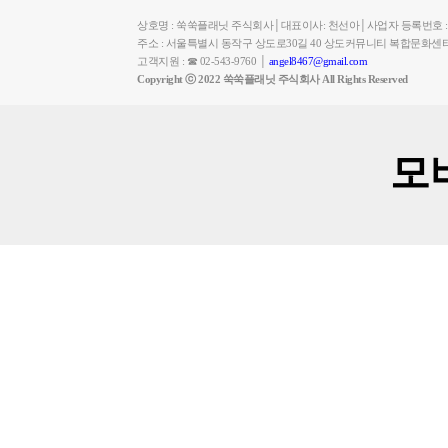
상호명 : 쑥쑥플래닛 주식회사│대표이사: 천선아│사업자 등록번호 : 449-
주소 : 서울특별시 동작구 상도로30길 40 상도커뮤니티 복합문화센
고객지원 : ☎ 02-543-9760 │
angel8467@gmail.com
Copyright ⓒ 2022 쑥쑥플래닛 주식회사 All Rights Reserved
모