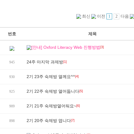
1
2
최신
이전
다음
번호
제목
[안내] Oxford Literacy Web 진행방법
[3]
24주 마지막 과제방
[1]
945
2기 23주 숙제방 열께요^^
[4]
930
2기 22주 숙제방 열어둡니다
[5]
925
2기 21주 숙제방열어둬요~
[6]
909
2기 20주 숙제방 엽니다
[7]
898