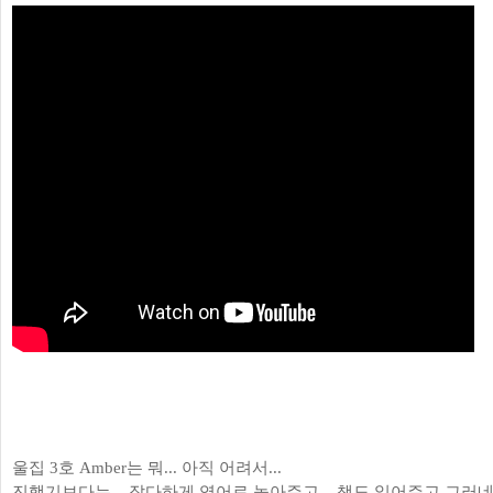
울집 3호 Amber는 뭐... 아직 어려서...
진행기보다는... 잡다하게 영어로 놀아주고... 책도 읽어주고 그러네요