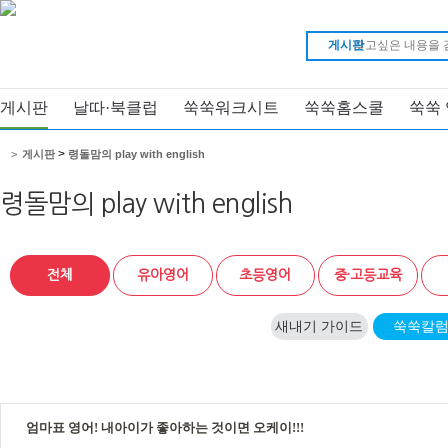
게시판
게시판
날따·북클럽
쑥쑥워크시트
쑥쑥홈스쿨
쑥쑥
>
>
게시판
령돌맘의 play with english
령돌맘의 play with english
전체
유아영어
초등영어
중·고등교육
새내기 가이드
쑥쑥칼
엄마표 영어! 내아이가 좋아하는 것이면 오케이!!!