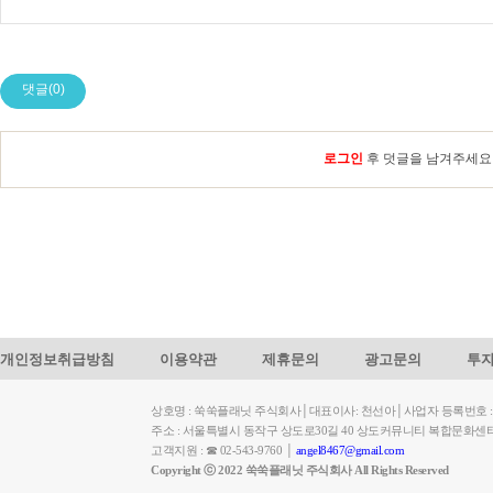
댓글(0)
로그인
후 덧글을 남겨주세요
개인정보취급방침
이용약관
제휴문의
광고문의
투
상호명 : 쑥쑥플래닛 주식회사│대표이사: 천선아│사업자 등록번호 : 449-
주소 : 서울특별시 동작구 상도로30길 40 상도커뮤니티 복합문화센
고객지원 : ☎ 02-543-9760 │
angel8467@gmail.com
Copyright ⓒ 2022 쑥쑥플래닛 주식회사 All Rights Reserved