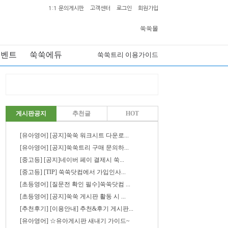
1:1 문의게시판
고객센터
로그인
회원가입
쑥쑥몰
이벤트
쑥쑥에듀
쑥쑥트리 이용가이드
게시판공지
추천글
HOT
[유아영어] [공지]쑥쑥 워크시트 다운로...
[유아영어] [공지]쑥쑥트리 구매 문의하...
[중고등] [공지]네이버 페이 결제시 쑥...
[중고등] [TIP] 쑥쑥닷컴에서 가입인사...
[초등영어] [질문전 확인 필수]쑥쑥닷컴 ...
[초등영어] [공지]쑥쑥 게시판 활동 시 ...
[추천후기] [이용안내] 추천&후기 게시판...
[유아영어] ☆유아게시판 새내기 가이드~