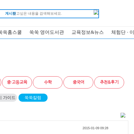
게시판
쑥쑥홈스쿨
쑥쑥 영어도서관
교육정보&뉴스
체험단 · 
중·고등교육
수학
중국어
추천&후기
기 가이드
쑥쑥칼럼
2015-01-09 09:28