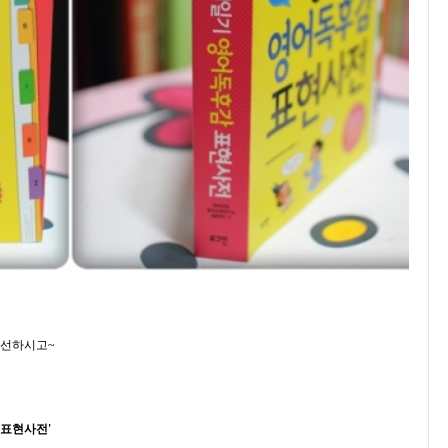
엄선하시고~
'표현사전'