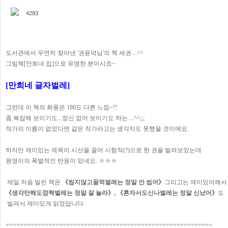
4283
도서관에서 우연히 찾아낸 '권윤덕님'의 책 세권....^^
그림책[만희네 집]으로 유명한 분이시죠~
[만희네 글자벌레]
그런데 이 책의 화풍은 180도 다른 느낌~!!
좀 복잡해 보이기도...정신 없어 보이기도 하는....^^;;;
작가의 이름이 없었다면 같은 작가라고는 생각지도 못했을 것이에요.
하지만 재미있는 제목이 시선을 끌어 시험적(?)으로 한 권을 빌려보았는데
원영이의 폭발적인 반응이 있네요. ㅎㅎㅎ
제일 처음 빌린 책은
《씹지않고꿀꺽벌레는 정말 안 씹어》
그리고는 재미있어해
《생각만해도깜짝벌레는 정말 잘 놀라》,
《혼자서도신나벌레는 정말 신났어》
도
빌려서 재미있게 읽었답니다.
==========================================================