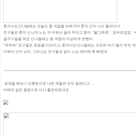
혼자서도신나벌레는 오늘도 몸 색깔을 바꿔가며 혼자 신이 나서 돌아다녀.
친구들은 혼자 신나게 노는 게 미워서 골려 주자고 했지. ‘불그죽죽’, ‘검푸르접접’ 
글자구슬을 먹은 신나벌레는 몸 색깔이 이상하게 변했어.
“푸하하” 친구들은 웃음을 터뜨리고, 혼자서도신나벌레는 오히려 자기 몸이 멋진 
더욱더 신이 났지. 그러고는 친구들과 같이 노는 재미에 푹 빠졌대.
==============================================================
검색을 해보니 단행본으로 나온 책들은 모두 절판이고....
아래와 같은 합본으로 다시 출판되었네요.