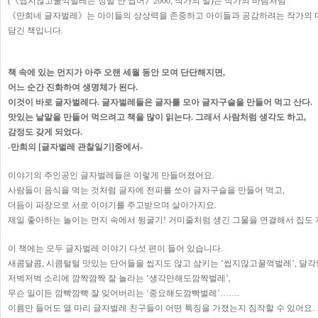
(《씹지않고꿀꺽벌레는 정말 안 씹어》2000, 작가의 말)는 작가의 바람처럼
《만희네 글자벌레》는 아이들의 상상력을 존중하고 아이들과 공감하려는 작가의 
담긴 책입니다.
책 속에 있는 먼지가 아주 오랜 세월 동안 모여 단단해지면,
어느 순간 진화하여 생명체가 된다.
이것이 바로 글자벌레다. 글자벌레들은 글자를 모아 글자구슬을 만들어 먹고 산다.
맛있는 낱말을 만들어 먹으려고 책을 많이 읽는다. 그래서 사람처럼 생각도 하고,
감정도 갖게 되었다.
-만희의 [글자벌레 관찰일기]중에서-
이야기의 주인공인 글자벌레들은 이렇게 만들어졌어요.
사람들이 음식을 먹는 것처럼 글자에 전파를 쏘아 글자구슬을 만들어 먹고,
더듬이 파장으로 서로 이야기를 주고받으며 살아가지요.
제일 좋아하는 놀이는 먼지 속에서 뒹굴기! 거미줄처럼 생긴 그물을 연결해서 집도 
이 책에는 모두 글자벌레 이야기 다섯 편이 들어 있습니다.
새콤달콤, 시큼털털 맛있는 단어들을 씹지도 않고 삼키는 ‘씹지않고꿀꺽벌레’, 달각
저벅저벅 소리에 깜짝깜짝 잘 놀라는 ‘생각만해도깜짝벌레’,
무슨 일이든 깜빡깜빡 잘 잊어버리는 ‘중요해도깜빡벌레’…….
이름만 들어도 열 마리 글자벌레 친구들이 어떤 특징을 가졌는지 짐작할 수 있어요.