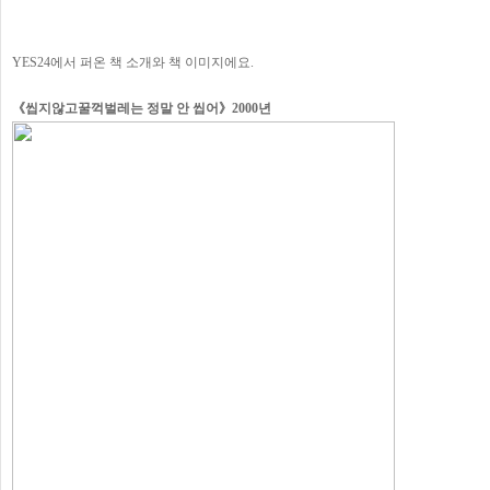
YES24에서 퍼온 책 소개와 책 이미지에요.
《씹지않고꿀꺽벌레는 정말 안 씹어》2000년