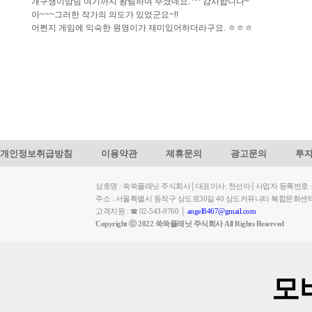
개구쟁이맘님 여기까지 왕림하여 주셨네요. ^^ 감사합니다~
아~~~그러한 작가의 의도가 있었군요~!!
어쩐지 게임에 익숙한 원영이가 재미있어하더라구요. ㅎㅎㅎ
개인정보취급방침
이용약관
제휴문의
광고문의
투
상호명 : 쑥쑥플래닛 주식회사│대표이사: 천선아│사업자 등록번호 : 449-
주소 : 서울특별시 동작구 상도로30길 40 상도커뮤니티 복합문화센
고객지원 : ☎ 02-543-9760 │
angel8467@gmail.com
Copyright ⓒ 2022 쑥쑥플래닛 주식회사 All Rights Reserved
모