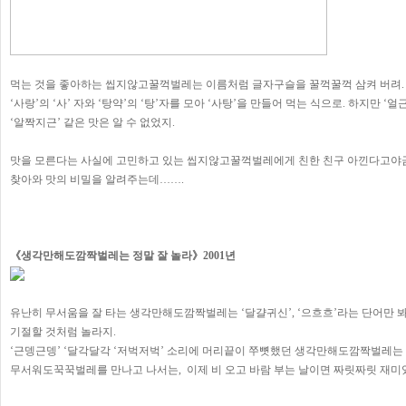
먹는 것을 좋아하는 씹지않고꿀꺽벌레는 이름처럼 글자구슬을 꿀꺽꿀꺽 삼켜 버려.
‘사랑’의 ‘사’ 자와 ‘탕약’의 ‘탕’자를 모아 ‘사탕’을 만들어 먹는 식으로. 하지만 ‘얼
‘알짝지근’ 같은 맛은 알 수 없었지.
맛을 모른다는 사실에 고민하고 있는 씹지않고꿀꺽벌레에게 친한 친구 아낀다고
찾아와 맛의 비밀을 알려주는데…….
《생각만해도깜짝벌레는 정말 잘 놀라》2001년
유난히 무서움을 잘 타는 생각만해도깜짝벌레는 ‘달걀귀신’, ‘으흐흐’라는 단어만 
기절할 것처럼 놀라지.
‘근뎅근뎅’ ‘달각달각 ‘저벅저벅’ 소리에 머리끝이 쭈뼛했던 생각만해도깜짝벌레는
무서워도꾹꾹벌레를 만나고 나서는, 이제 비 오고 바람 부는 날이면 짜릿짜릿 재미