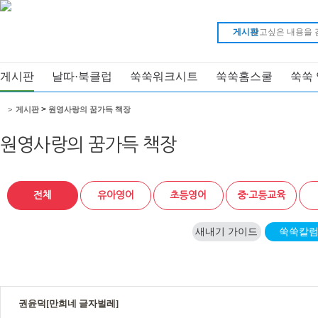
게시판
게시판
날따·북클럽
쑥쑥워크시트
쑥쑥홈스쿨
쑥쑥
>
>
게시판
원영사랑의 꿈가득 책장
원영사랑의 꿈가득 책장
전체
유아영어
초등영어
중·고등교육
새내기 가이드
쑥쑥칼
권윤덕[만희네 글자벌레]