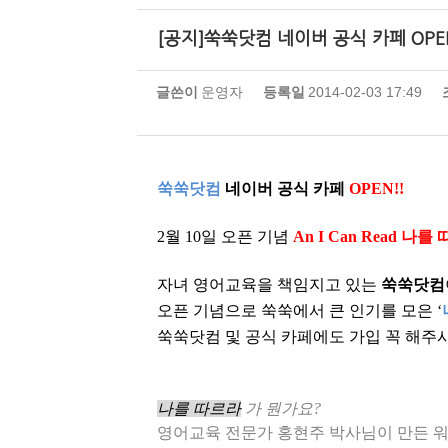
[공지]쑥쑥닷컴 네이버 공식 카페 OPE
글쓴이
운영자
등록일
2014-02-03 17:49
쑥쑥닷컴
네이버 공식 카페
OPEN!!
2
월
10
일 오픈 기념
An I Can Read
나를 
자녀 영어교육을 책임지고 있는
쑥쑥닷컴
오픈 기념으로 쑥쑥에서 큰 인기를 모은
‘
쑥쑥닷컴 및 공식 카페에도 가입 꼭 해주
나를 따르라
가 뭔가요
?
영어교육 전문가 홍현주 박사님이 만든 