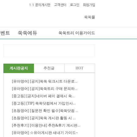
1:1 문의게시판
고객센터
로그인
회원가입
쑥쑥몰
이벤트
쑥쑥에듀
쑥쑥트리 이용가이드
게시판공지
추천글
HOT
[유아영어] [공지]쑥쑥 워크시트 다운로...
[유아영어] [공지]쑥쑥트리 구매 문의하...
[중고등] [공지]네이버 페이 결제시 쑥...
[중고등] [TIP] 쑥쑥닷컴에서 가입인사...
[초등영어] [질문전 확인 필수]쑥쑥닷컴 ...
[초등영어] [공지]쑥쑥 게시판 활동 시 ...
[추천후기] [이용안내] 추천&후기 게시판...
[유아영어] ☆유아게시판 새내기 가이드~