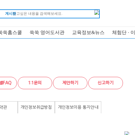
게시판
쑥쑥홈스쿨
쑥쑥 영어도서관
교육정보&뉴스
체험단 · 
별FAQ
1:1문의
제안하기
신고하기
약관
개인정보취급방침
개인정보이용 통지안내