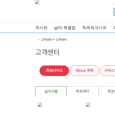
게시판
날따·북클럽
쑥쑥워크시트
>
>
고객센터
고객센터
고객센터
회원서비스
About 쑥쑥
서비스
쑥쑥레터
회원
공지사항