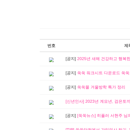
번호
제
[공지]
2025년 새해 건강하고 행복한
[공지]
쑥쑥 워크시트 다운로드 쑥쑥
[공지]
쑥쑥몰 겨울방학 특가 정리
[신년인사] 2023년 계묘년, 검은토끼
[공지]
[쑥쑥뉴스] 히플러 서현주 님의 [H
[TIP] 쑥쑥닷컴에서 가입인사 하기,