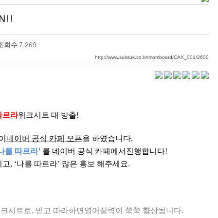
N!!
조회수
7,269
http://www.suksuk.co.kr/momboard/CAX_001/2600
따르라
워크시트 대 방출
!
이
네이버 공식 카페 오픈
을 하였습니다
.
나를 따르라
’
를 네이버 공식 카페에서진행합니다
!
시고
, ‘
나를 따르라
’
많은 홍보 해주세요
.
워크시트로
,
믿고 따라하면영어실력이 쑥쑥 향상됩니다
.