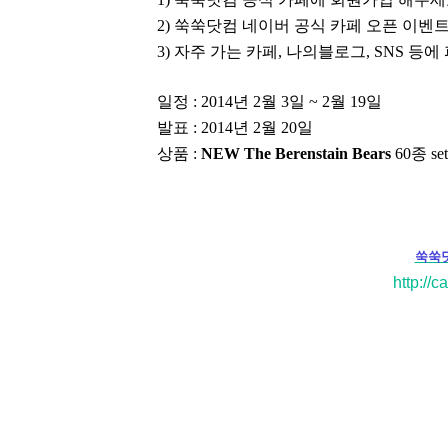
2)
쑥쑥닷컴 네이버 공식 카페 오픈 이벤
3)
자주 가는 카페
,
나의블로그
, SNS
등에 
일정
: 2014
년
2
월
3
일
~ 2
월
19
일
발표
: 2014
년
2
월
20
일
상품
:
NEW The Berenstain Bears
60
종
set
쑥쑥닷
http://