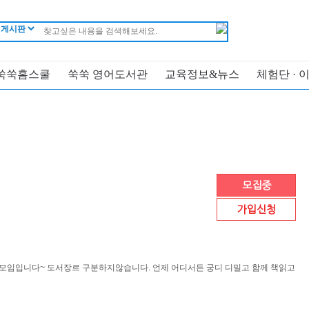
쑥쑥홈스쿨
쑥쑥 영어도서관
교육정보&뉴스
체험단 · 
모집중
가입신청
 모임입니다~ 도서장르 구분하지않습니다. 언제 어디서든 궁디 디밀고 함께 책읽고