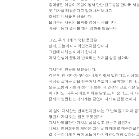
중학생인 아들이 유럽여행서 만난 친구들을 만나러 서울
첫 기차를 태워준다고 일어나서 보내고
조용히 니체를 만났습니다.
올려주신 사랑의 블랙홀 영상 감사합니다.
마음이 동해 결제를 해서 영화를 봤습니다.
그죠, 우리에게 익숙한 문장은
살라, 오늘이 마지막인것처럼 입니다.
그런데 니체는 이야기 합니다.
마치 인생이 끝없이 반복되는 것처럼 삶을 살아라.
다시한번 인용해 보겠습니다.
깊은 밤 한 악마가 찾아와 네게 이렇게 말한다고 상상해보
지금껏 살아온 삶을 반복해서 수없이 되풀이해야 한다. 그
모든 고통과 기쁨과 생각과 함숨. 네 인생의 크로 작은 
이 거미도, 나무 사이로 비치는 달빛도, 이 순각도, 나 자
존재의 영원한 모래시계는 끝없이 다시 뒤집힐 것이다. 그
이 삶이 다시한번 반복된다면 너는 그 반복을 기꺼이 긍
영원히 가치 있는 일은 무엇인가?
다시 반복할만한 가치의 삶을 살고 있는 지금인가?
니체의 영원회귀의 개념은 그런 삶의 태도로 매순간을 
결국 우리에게 익숙한 오늘이 마지막인것처럼 살라는 