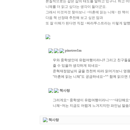
본질적으로는 같은 삶의 태도를 말하고 있구나. 하고 
니체를 더 읽고 싶다는 생각이 들더군요.
그래서 이것저것 찾아보니 <마흔에 읽는 니체> 란 책이
다음 책 선정때 추천해 보고 싶은 맘과
또 잘 이해가 된다면 직접 <짜라투스트라는 이렇게 말했
pinetree1m
우와 중학생인데 유럽여행이라니!! 그리고 친구들을
줄 수 있을까 생각하게 되네요~
준혁재정맘님의 글을 천천히 따라 읽어가보니 영원
“마흔에 읽는 니체”도 궁금하네요~^^ 함께 읽으면 
책사랑
그러게요~ 중학생이 유럽여행이라니~~~대단해요~
니체~저는 지금도 어렵게 느겨지지만 파인님 말씀
책사랑