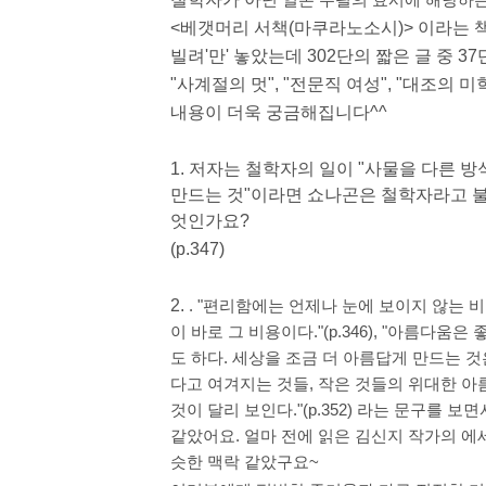
닌 일
본
수필의 효시에 해당하는
<베갯머리 서책(마쿠라노소시)> 이라는 
빌려'만' 놓았는데 302단의 짧은 글 중 
"사계절의 멋", "전문직 여성", "대조의 미
내용이 더욱 궁금해집니다^^
1. 저자는 철학자의 일이 "사물을 다른 
만드는 것"이라면 쇼나곤은 철학자라고 불
엇인가요?
(p.347)
2.
. "편리함에는 언제나 눈에 보이지 않는
이 바로 그 비용이다."(p.346), "아름다
도 하다. 세상을 조금 더 아름답게 만드는 것은
다고 여겨지는 것들, 작은 것들의 위대한 아름다
것이 달리 보인다."(p.352) 라는 문구를
같았어요. 얼마 전에 읽은 김신지 작가의 에
슷한 맥락 같았구요~