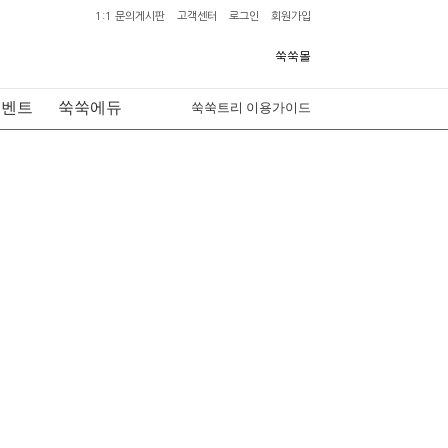
1:1 문의게시판
고객센터
로그인
회원가입
쑥쑥몰
이벤트
쑥쑥에듀
쑥쑥트리 이용가이드