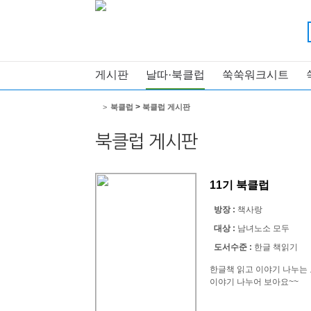
게시판
날따·북클럽
쑥쑥워크시트
>
>
북클럽
북클럽 게시판
북클럽 게시판
11기 북클럽
방장 :
책사랑
대상 :
남녀노소 모두
도서수준 :
한글 책읽기
한글책 읽고 이야기 나누는
이야기 나누어 보아요~~