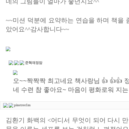
네의 그림들이 얼마가 좋던지요^^
~~미션 덕분에 요약하는 연습을 하며 책을 좀
았어요^^감사합니다~~
준혁재정맘
오~~짝짝짝 최고네요 책사랑님 👍 👍👍
네 수련 참 좋아요~ 마음이 평화로워 지는
pinetree1m
김환기 화백의 <어디서 무엇이 되어 다시 