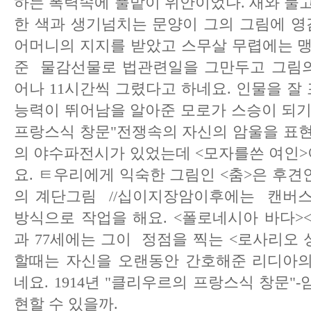
하는 폭력속에 풀밭이 위안이었다. 새와 물
한 색과 생기넘치는 문양이 그의 그림에 
어머니의 지지를 받았고 스무살 무렵에는 
준 물감선물로 법관련일을 그만두고 그림의
어나 11시간씩 그렸다고 하네요. 인물을 
능력이 뛰어남을 알아준 모로가 스승이 되기
프랑스식 창문"전쟁속의 자신의 암울을 표현했
의 야수파전시가 있었는데 <모자를쓴 여인
요. ㅌ우리에게 익숙한 그림인 <춤>은 후
의 계단그림 //십이지장암이후에는 캔버스
방식으로 작업을 해요. <폴로네시아 바다>
과 77세에는 그이 정점을 찍는 <로사리오 성
할때는 자신을 오랜동안 간호해준 리디아의
네요. 1914년 "클리우르의 프랑스식 창문"
현할 수 있을까.