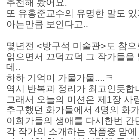
추천해 봤어요.
또 유홍준교수의 유명한 말도 있
아는만큼 보인다고..
몇년전 <방구석 미술관>도 참으
읽으면서 끄덕끄덕 그 작가들을 
데..
하하 기억이 가물가물....ㅋ
역시 반복과 정리가 최고인듯합
그래서 오늘의 미션은 제1장 사
추구했던 화가들에서 4명의 화가
이화가들의 생애를 다시한번 간단
각 작가의 소개하는 작품중 맘에