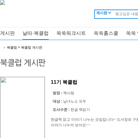
게시판
날따·북클럽
쑥쑥워크시트
쑥쑥홈스쿨
쑥쑥
>
>
북클럽
북클럽 게시판
북클럽 게시판
11기 북클럽
방장 :
책사랑
대상 :
남녀노소 모두
도서수준 :
한글 책읽기
한글책 읽고 이야기 나누는 모임입니다~ 도서장르 구
이야기 나누어 보아요~~