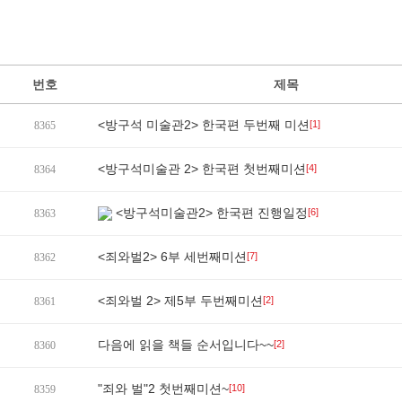
번호
제목
<방구석 미술관2> 한국편 두번째 미션
[1]
8365
<방구석미술관 2> 한국편 첫번째미션
[4]
8364
<방구석미술관2> 한국편 진행일정
[6]
8363
<죄와벌2> 6부 세번째미션
[7]
8362
<죄와벌 2> 제5부 두번째미션
[2]
8361
다음에 읽을 책들 순서입니다~~
[2]
8360
"죄와 벌"2 첫번째미션~
[10]
8359