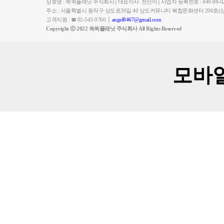
상호명 : 쑥쑥플래닛 주식회사│대표이사: 천선아│사업자 등록번호 : 449-88-023
주소 : 서울특별시 동작구 상도로30길 40 상도커뮤니티 복합문화센터 206
고객지원 : ☎ 02-543-9760 │
angel8467@gmail.com
Copyright ⓒ 2022 쑥쑥플래닛 주식회사 All Rights Reserved
모바