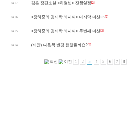
김훈 장편소설 <하얼빈> 진행일정
[2]
8417
<장하준의 경재학 레시피> 마지막 미션~~
[2]
8416
<장하준의 경제학 레시피> 두번째 미션
[3]
8415
(제안) 다음책 변경 괜찮을까요?
[4]
8414
1
2
3
4
5
6
7
8
최신
이전