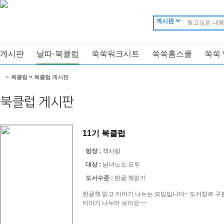
게시판
날따·북클럽
쑥쑥워크시트
쑥쑥홈스쿨
쑥쑥
>
>
북클럽
북클럽 게시판
북클럽 게시판
11기 북클럽
방장 :
책사랑
대상 :
남녀노소 모두
도서수준 :
한글 책읽기
한글책 읽고 이야기 나누는 모임입니다~ 도서장르 구
이야기 나누어 보아요~~