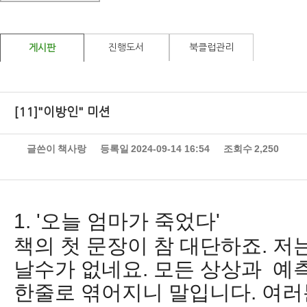
진행도서
북클럽관리
게시판
[11]"이방인" 미션
글쓴이
책사랑
등록일
2024-09-14 16:54
조회수
2,250
1. '오늘 엄마가 죽었다'
책의 첫 문장이 참 대단하죠. 저
날수가 없네요. 모든 상상과 예
한줄로 엮어지니 말입니다. 여러