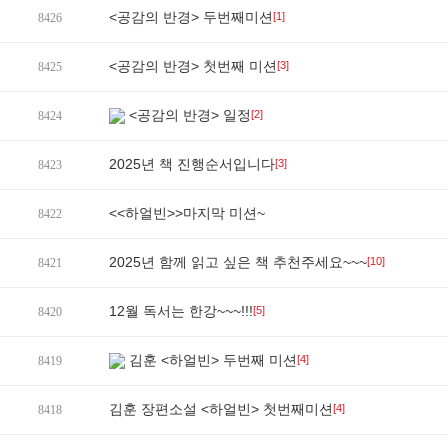
<공감의 반경> 두번째미션
[1]
8426
<공감의 반경> 첫번째 미션
[3]
8425
<공감의 반경> 일정
[2]
8424
2025년 책 진행순서입니다
[3]
8423
<<하얼빈>>마지막 미션~
8422
2025년 함께 읽고 싶은 책 추천주세요~~~
[10]
8421
12월 독서는 한강~~~!!!
[5]
8420
김훈 <하얼빈> 두번째 미션
[4]
8419
김훈 장편소설 <하얼빈> 첫번째미션
[4]
8418