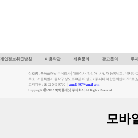
개인정보취급방침
이용약관
제휴문의
광고문의
투
상호명 : 쑥쑥플래닛 주식회사│대표이사: 천선아│사업자 등록번호 : 449-88-023
주소 : 서울특별시 동작구 상도로30길 40 상도커뮤니티 복합문화센터 206
고객지원 : ☎ 02-543-9760 │
angel8467@gmail.com
Copyright ⓒ 2022 쑥쑥플래닛 주식회사 All Rights Reserved
모바