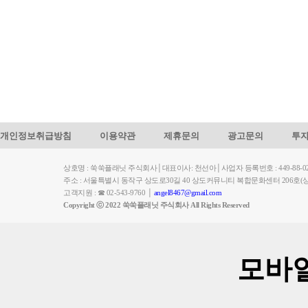
개인정보취급방침
이용약관
제휴문의
광고문의
투
상호명 : 쑥쑥플래닛 주식회사│대표이사: 천선아│사업자 등록번호 : 449-88-023
주소 : 서울특별시 동작구 상도로30길 40 상도커뮤니티 복합문화센터 206
고객지원 : ☎ 02-543-9760 │
angel8467@gmail.com
Copyright ⓒ 2022 쑥쑥플래닛 주식회사 All Rights Reserved
모바