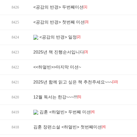
<공감의 반경> 두번째미션
[1]
8426
<공감의 반경> 첫번째 미션
[3]
8425
<공감의 반경> 일정
[2]
8424
2025년 책 진행순서입니다
[3]
8423
<<하얼빈>>마지막 미션~
8422
2025년 함께 읽고 싶은 책 추천주세요~~~
[10]
8421
12월 독서는 한강~~~!!!
[5]
8420
김훈 <하얼빈> 두번째 미션
[4]
8419
김훈 장편소설 <하얼빈> 첫번째미션
[4]
8418