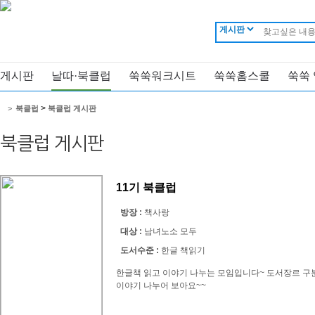
게시판
날따·북클럽
쑥쑥워크시트
쑥쑥홈스쿨
쑥쑥
>
>
북클럽
북클럽 게시판
북클럽 게시판
11기 북클럽
방장 :
책사랑
대상 :
남녀노소 모두
도서수준 :
한글 책읽기
한글책 읽고 이야기 나누는 모임입니다~ 도서장르 구
이야기 나누어 보아요~~