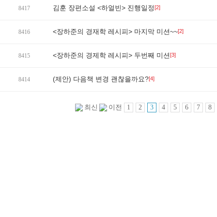
김훈 장편소설 <하얼빈> 진행일정
[2]
8417
<장하준의 경재학 레시피> 마지막 미션~~
[2]
8416
<장하준의 경제학 레시피> 두번째 미션
[3]
8415
(제안) 다음책 변경 괜찮을까요?
[4]
8414
1
2
3
4
5
6
7
8
최신
이전