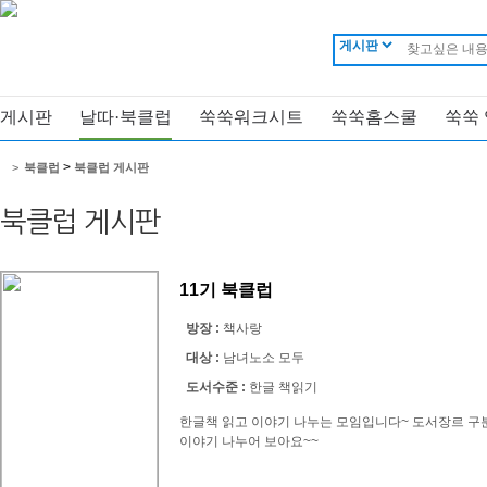
게시판
날따·북클럽
쑥쑥워크시트
쑥쑥홈스쿨
쑥쑥
>
>
북클럽
북클럽 게시판
북클럽 게시판
11기 북클럽
방장 :
책사랑
대상 :
남녀노소 모두
도서수준 :
한글 책읽기
한글책 읽고 이야기 나누는 모임입니다~ 도서장르 구
이야기 나누어 보아요~~