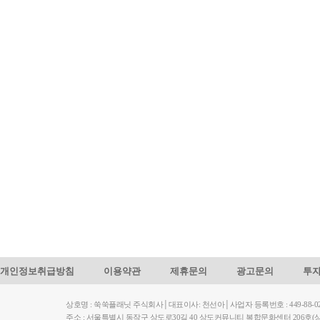
개인정보취급방침
이용약관
제휴문의
광고문의
투
상호명 : 쑥쑥플래닛 주식회사│대표이사: 천선아│사업자 등록번호 : 449-88-023
주소 : 서울특별시 동작구 상도로30길 40 상도커뮤니티 복합문화센터 206