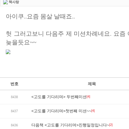
책사랑
아이쿠..요즘 몸살 날때죠..
헛 그러고보니 다음주 제 미션차례네요. 요즘 
늦을듯요~~
번호
제목
<고도를 기다리며> 두번째미션
[4]
8438
<고도를 기다리며>첫번째 미션~~
[4]
8437
다음책 <고도를 기다리며>진행일정입니다~
[2]
8436