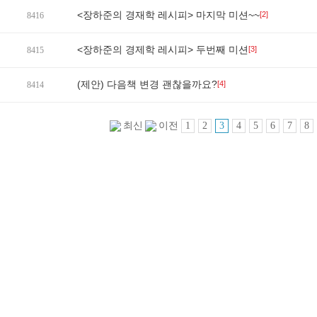
<장하준의 경재학 레시피> 마지막 미션~~
[2]
8416
<장하준의 경제학 레시피> 두번째 미션
[3]
8415
(제안) 다음책 변경 괜찮을까요?
[4]
8414
1
2
3
4
5
6
7
8
최신
이전