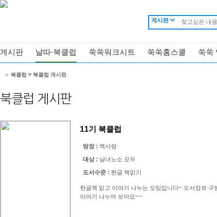
게시판
날따·북클럽
쑥쑥워크시트
쑥쑥홈스쿨
쑥쑥
>
>
북클럽
북클럽 게시판
북클럽 게시판
11기 북클럽
방장 :
책사랑
대상 :
남녀노소 모두
도서수준 :
한글 책읽기
한글책 읽고 이야기 나누는 모임입니다~ 도서장르 구
이야기 나누어 보아요~~