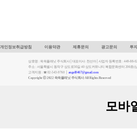
개인정보취급방침
이용약관
제휴문의
광고문의
투
상호명 : 쑥쑥플래닛 주식회사│대표이사: 천선아│사업자 등록번호 : 449-88-023
주소 : 서울특별시 동작구 상도로30길 40 상도커뮤니티 복합문화센터 206
고객지원 : ☎ 02-543-9760 │
angel8467@gmail.com
Copyright ⓒ 2022 쑥쑥플래닛 주식회사 All Rights Reserved
모바