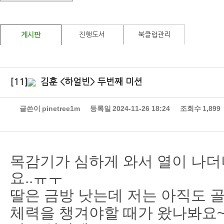
진행도서
북클럽관리
게시판
[11]
김훈 <하얼빈> 두번째 미션
글쓴이
pinetree1m
등록일
2024-11-26 18:24
조회수
1,899
목감기가 심하게 와서 열이 나더
요..ㅠㅜ
딸은 금방 낫는데 저는 아직도 골
체력을 챙겨야할 때가 왔나봐요~