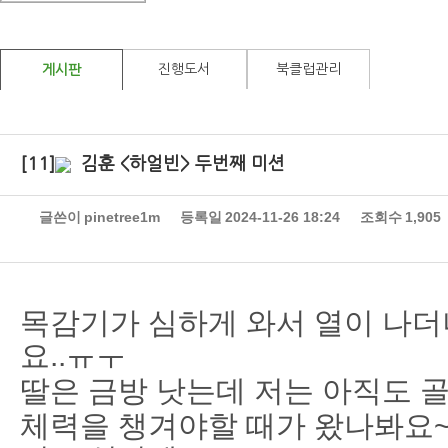
진행도서
북클럽관리
게시판
[11]
김훈 <하얼빈> 두번째 미션
글쓴이
pinetree1m
등록일
2024-11-26 18:24
조회수
1,905
목감기가 심하게 와서 열이 나더
요..ㅠㅜ
딸은 금방 낫는데 저는 아직도 골
체력을 챙겨야할 때가 왔나봐요~