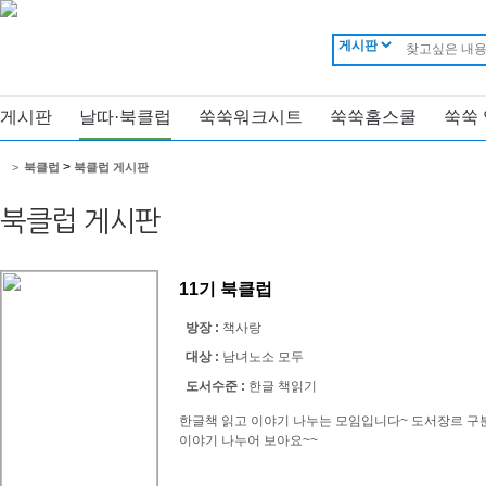
게시판
날따·북클럽
쑥쑥워크시트
쑥쑥홈스쿨
쑥쑥
>
>
북클럽
북클럽 게시판
북클럽 게시판
11기 북클럽
방장 :
책사랑
대상 :
남녀노소 모두
도서수준 :
한글 책읽기
한글책 읽고 이야기 나누는 모임입니다~ 도서장르 구
이야기 나누어 보아요~~