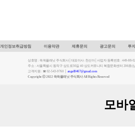
개인정보취급방침
이용약관
제휴문의
광고문의
투
상호명 : 쑥쑥플래닛 주식회사│대표이사: 천선아│사업자 등록번호 : 449-88-023
주소 : 서울특별시 동작구 상도로30길 40 상도커뮤니티 복합문화센터 206
고객지원 : ☎ 02-543-9760 │
angel8467@gmail.com
Copyright ⓒ 2022 쑥쑥플래닛 주식회사 All Rights Reserved
모바