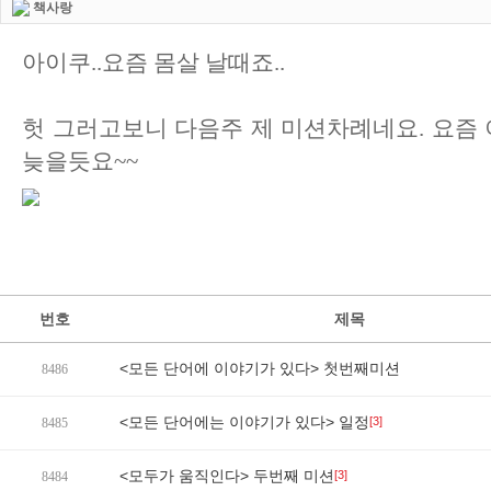
책사랑
아이쿠..요즘 몸살 날때죠..
헛 그러고보니 다음주 제 미션차례네요. 요즘 
늦을듯요~~
번호
제목
<모든 단어에 이야기가 있다> 첫번째미션
8486
<모든 단어에는 이야기가 있다> 일정
[3]
8485
<모두가 움직인다> 두번째 미션
[3]
8484