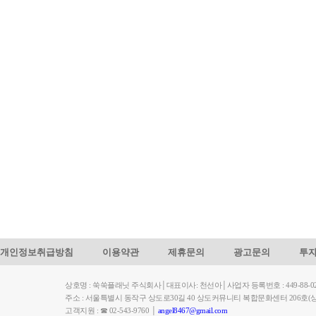
개인정보취급방침
이용약관
제휴문의
광고문의
투
상호명 : 쑥쑥플래닛 주식회사│대표이사: 천선아│사업자 등록번호 : 449-88-023
주소 : 서울특별시 동작구 상도로30길 40 상도커뮤니티 복합문화센터 206
고객지원 : ☎ 02-543-9760 │
angel8467@gmail.com