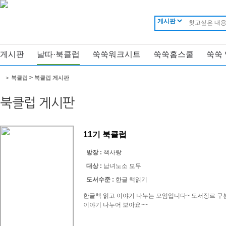
게시판
날따·북클럽
쑥쑥워크시트
쑥쑥홈스쿨
쑥쑥
>
>
북클럽
북클럽 게시판
북클럽 게시판
11기 북클럽
방장 :
책사랑
대상 :
남녀노소 모두
도서수준 :
한글 책읽기
한글책 읽고 이야기 나누는 모임입니다~ 도서장르 구
이야기 나누어 보아요~~