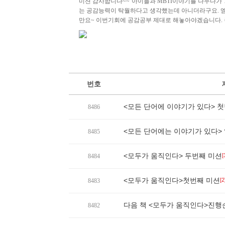
미션 감사합니다~~ 아이들과 MBTI이야기를 나누다가
는 공감능력이 탁월하다고 생각했는데 아니더라구요. 엠
만요~ 이번기회에 공감공부 제대로 해놓아야겠습니다. 
번호
<모든 단어에 이야기가 있다> 
8486
<모든 단어에는 이야기가 있다>
8485
<모두가 움직인다> 두번째 미션
[
8484
<모두가 움직인다>첫번째 미션
[2
8483
다음 책 <모두가 움직인다>진행
8482