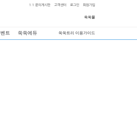
1:1 문의게시판
고객센터
로그인
회원가입
쑥쑥몰
이벤트
쑥쑥에듀
쑥쑥트리 이용가이드