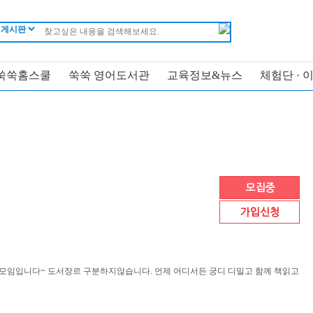
쑥쑥홈스쿨
쑥쑥 영어도서관
교육정보&뉴스
체험단 · 
모집중
가입신청
 모임입니다~ 도서장르 구분하지않습니다. 언제 어디서든 궁디 디밀고 함께 책읽고