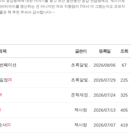
 T의 공감능력에 대한 이야기를 듣고 최근 몇년동안 공감 연습중에요. 제스스로
비티아이를 맹신하는 건 아니지만 저의 지향점이 T여서 더 그랬는지도 모르지
좋은 책 추천 주셔서 감사합니다~~
제목
글쓴이
등록일
조회
첫번째미션
초록달빛..
2026/08/06
67
 일정
초록달빛..
[3]
2026/07/29
225
준혁재정..
3]
2026/07/24
325
책사랑
]
2026/07/13
405
순서
책사랑
[1]
2026/07/07
419