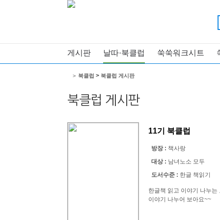
게시판
날따·북클럽
쑥쑥워크시트
>
>
북클럽
북클럽 게시판
북클럽 게시판
11기 북클럽
방장 :
책사랑
대상 :
남녀노소 모두
도서수준 :
한글 책읽기
한글책 읽고 이야기 나누는
이야기 나누어 보아요~~