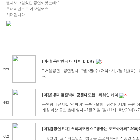
딸과보고싶었던 공연이엇는데^^
초대이벤트로 가보싶어요.
기대됩니다.
[마감] 음악연극 디-데이(D-DAY
3
654
* 서울공연 - 공연일시 : 7월 3일(수) 저녁 6시, 7월 4일(목)
쌍
[마감] 뮤지컬점박이 공룡대모험 : 뒤섞인 세계
22
653
공연명 : [뮤지컬 ‘점박이’ 공룡대모험 : 뒤섞인 세계] 공연 
개월 이상 공연 초대 일시 - 7월 21일 (일) 11시 10쌍(20매) - 7
[마감][공연초대] 요리퍼포먼스 "빵굽는 포포아저씨" 5/30(목
652
1. 공연명 : 요리퍼포먼스 <빵굽는 포포아저씨> 2. 공연 장소 : 