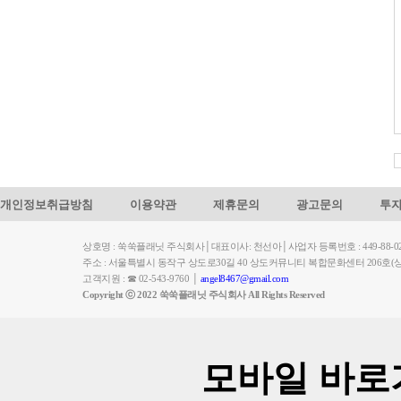
개인정보취급방침
이용약관
제휴문의
광고문의
투
상호명 : 쑥쑥플래닛 주식회사│대표이사: 천선아│사업자 등록번호 : 449-88-023
주소 : 서울특별시 동작구 상도로30길 40 상도커뮤니티 복합문화센터 206
고객지원 : ☎ 02-543-9760 │
angel8467@gmail.com
Copyright ⓒ 2022 쑥쑥플래닛 주식회사 All Rights Reserved
모바일 바로