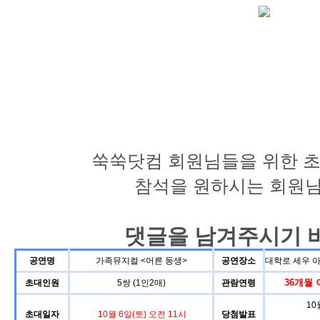
쑥쑥닷컴 회원님들을 위한 초
참석을 원하시는 회원
댓글을 남겨주시기 
공연명
가족뮤지컬 <어른 동생>
공연장소
대학로 세우 
36개월 
초대인원
5쌍 (1인2매)
관람연령
10
초대일자
10월 6일(토) 오전 11시
당첨발표