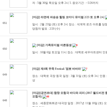
자 : 5월 30일 목요일 오후 2시 5. 응모기간 : ~5/26까지
[마감] 라면에 파송송 힐링 코미디 뮤지컬 2/23 토 오후 2시
651
일시 : 2월 23일 (토) 오후 2시 장소 : 석계역 로즈 아트홀 당첨
당첨자 발표 : 2/20 (수)
[마감] 가족뮤지컬 어른동생
8
650
일시 : 10월 6일 토요일 11시 장소 : 대학로 세우아트센터 인원 :
[마감] 제4회 무죽 Festical-'점봇 바바라'
7
649
장소 : 대학로 극장 동국 일정 : 3월 31일 (토) 오후 3시 인원 
상
[마감][공연초대] 합창 모헙극 바다와 피리 (2017 월드비
모헙극)
40
648
장소 : 세종문화회관 대극장 일정 : 2017년 11월 18일 (토) 오