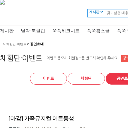
게시판
날따·북클럽
쑥쑥워크시트
쑥쑥홈스쿨
쑥쑥
>
공연초대
>
체험단·이벤트
체험단·이벤트
이벤트 응모시 회원정보를 반드시 확인해 주세요
정
이벤트
체험단
공연초
[마감] 가족뮤지컬 어른동생