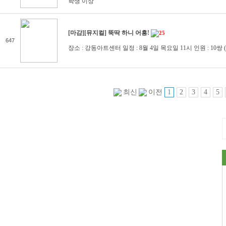
학생 이상
[마감][뮤지컬] 뚝딱 하니 어흥!
25
647
장소 : 강동아트센터 일정 : 8월 4일 목요일 11시 인원 : 10쌍 
1
2
3
4
5
최신
이전