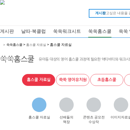
게시판
게시판
날따·북클럽
쑥쑥워크시트
쑥쑥홈스쿨
쑥쑥
>
> 홈스쿨 자료실
>
쑥쑥홈스쿨
홈스쿨 자료실
쑥쑥
홈스쿨
유아동 대상의 영어 홈스쿨 과정에 필요한 액티비티와 워크시
홈스쿨 자료실
쑥쑥 영어유치원
초등홈스쿨
홈스쿨 자료실
선배들의
콘텐츠 공모전
이미지자료
책장
수상작