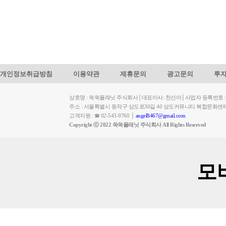
개인정보취급방침
이용약관
제휴문의
광고문의
투
상호명 : 쑥쑥플래닛 주식회사│대표이사: 천선아│사업자 등록번호 : 449-
주소 : 서울특별시 동작구 상도로30길 40 상도커뮤니티 복합문화센
고객지원 : ☎ 02-543-9760 │
angel8467@gmail.com
Copyright ⓒ 2022 쑥쑥플래닛 주식회사 All Rights Reserved
모