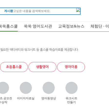
게시판
쑥쑥홈스쿨
쑥쑥 영어도서관
교육정보&뉴스
체험단 · 
 필요한 액티비티와 워크시트 등 홈스쿨 학습자료를 제공합니다.
초등홈스쿨
생활영어
영어이름
츠 공모전
이미지자료실
영어동영상
워크시트
수상작
만들기