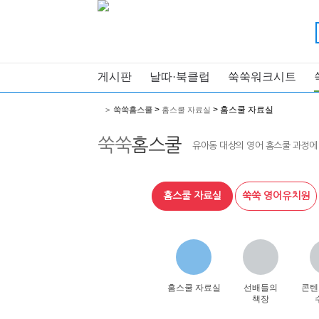
게시판
날따·북클럽
쑥쑥워크시트
>
> 홈스쿨 자료실
>
쑥쑥홈스쿨
홈스쿨 자료실
쑥쑥
홈스쿨
유아동 대상의 영어 홈스쿨 과정에
홈스쿨 자료실
쑥쑥 영어유치원
홈스쿨 자료실
선배들의
콘텐
책장