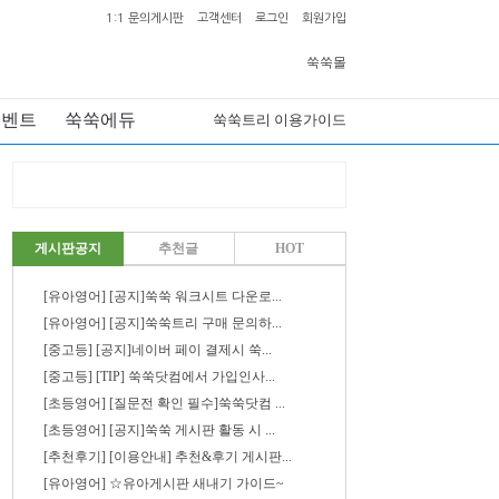
1:1 문의게시판
고객센터
로그인
회원가입
쑥쑥몰
이벤트
쑥쑥에듀
쑥쑥트리 이용가이드
게시판공지
추천글
HOT
[유아영어] [공지]쑥쑥 워크시트 다운로...
[유아영어] [공지]쑥쑥트리 구매 문의하...
[중고등] [공지]네이버 페이 결제시 쑥...
[중고등] [TIP] 쑥쑥닷컴에서 가입인사...
[초등영어] [질문전 확인 필수]쑥쑥닷컴 ...
[초등영어] [공지]쑥쑥 게시판 활동 시 ...
[추천후기] [이용안내] 추천&후기 게시판...
[유아영어] ☆유아게시판 새내기 가이드~