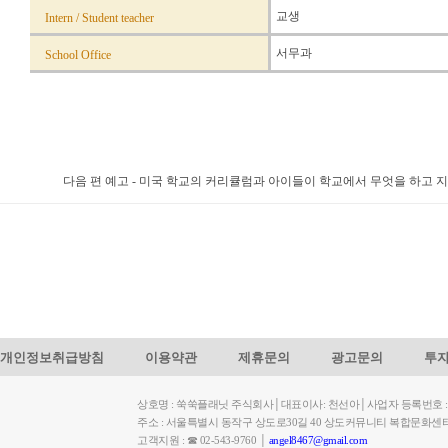
교생
Intern / Student teacher
서무과
School Office
다음 편 예고 - 미국 학교의 커리큘럼과 아이들이 학교에서 무엇을 하고 
개인정보취급방침
이용약관
제휴문의
광고문의
투
상호명 : 쑥쑥플래닛 주식회사│대표이사: 천선아│사업자 등록번호 : 449-
주소 : 서울특별시 동작구 상도로30길 40 상도커뮤니티 복합문화센
고객지원 : ☎ 02-543-9760 │
angel8467@gmail.com