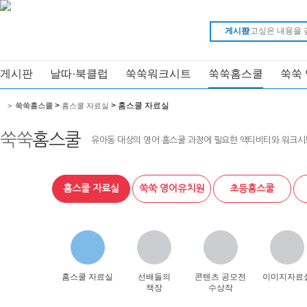
게시판
게시판
날따·북클럽
쑥쑥워크시트
쑥쑥홈스쿨
쑥쑥
>
> 홈스쿨 자료실
>
쑥쑥홈스쿨
홈스쿨 자료실
쑥쑥
홈스쿨
유아동 대상의 영어 홈스쿨 과정에 필요한 액티비티와 워크시
홈스쿨 자료실
쑥쑥 영어유치원
초등홈스쿨
홈스쿨 자료실
선배들의
콘텐츠 공모전
이미지자료
책장
수상작