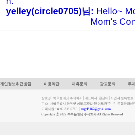
n.
yelley(circle0705)님:
Hello~ M
Mom's Conversati
개인정보취급방침
이용약관
제휴문의
광고문의
투
상호명 : 쑥쑥플래닛 주식회사│대표이사: 천선아│사업자 등록번호 : 449-
주소 : 서울특별시 동작구 상도로30길 40 상도커뮤니티 복합문화센
고객지원 : ☎ 02-543-9760 │
angel8467@gmail.com
Copyright ⓒ 2022 쑥쑥플래닛 주식회사 All Rights Reserved